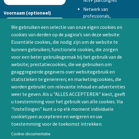
NtVP jaarcongres
Netwerk van
Voornaam (optioneel)
professionals,
mogelijkheid tot
We gebruiken een selectie van onze eigen cookies en
samenwerken in een van
cookies van derden op de pagina’s van deze website:
Achternaam (optioneel)
de Special Interest
Essentiële cookies, die nodig zijn om de website te
Groepen (SIG’s) of zelf een
kunnen gebruiken; functionele cookies, die zorgen
SIG initiëren
voor een beter gebruiksgemak bij het gebruik van de
CAPTCHA
website; prestatiecookies, die we gebruiken om
Word lid
geaggregeerde gegevens over websitegebruik en
statistieken te genereren; en marketingcookies, die
worden gebruikt om relevante inhoud en advertenties
weer te geven. Als u "ALLES ACCEPTEREN" kiest, geeft
u toestemming voor het gebruik van alle cookies. Via
"Instellingen" kunt u op elk moment individuele
Contact
cookietypen accepteren en weigeren en uw
toestemming voor de toekomst intrekken.
Nienoord 5, 1112 XE Diemen
info@ntvp.nl
Cookie-documentatie