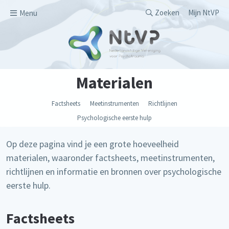
Overslaan en naar de inhoud gaan
Secondary men
Zoeken
Mijn NtVP
Menu
Materialen
Factsheets
Meetinstrumenten
Richtlijnen
Psychologische eerste hulp
Op deze pagina vind je een grote hoeveelheid
materialen, waaronder factsheets, meetinstrumenten,
richtlijnen en informatie en bronnen over psychologische
eerste hulp.
Factsheets