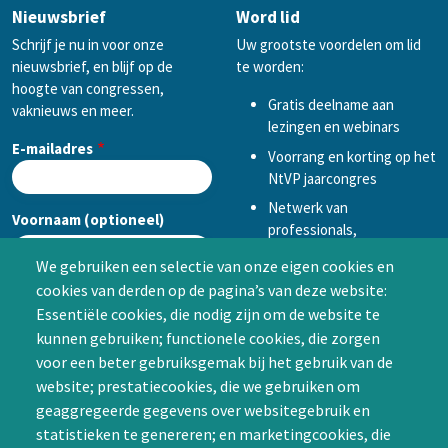
Nieuwsbrief
Word lid
Schrijf je nu in voor onze
Uw grootste voordelen om lid
nieuwsbrief, en blijf op de
te worden:
hoogte van congressen,
Gratis deelname aan
vaknieuws en meer.
lezingen en webinars
E-mailadres
Voorrang en korting op het
NtVP jaarcongres
Netwerk van
Voornaam (optioneel)
professionals,
mogelijkheid tot
We gebruiken een selectie van onze eigen cookies en
samenwerken in een van
cookies van derden op de pagina’s van deze website:
Achternaam (optioneel)
de Special Interest
Essentiële cookies, die nodig zijn om de website te
Groepen (SIG’s) of zelf een
kunnen gebruiken; functionele cookies, die zorgen
SIG initiëren
voor een beter gebruiksgemak bij het gebruik van de
CAPTCHA
website; prestatiecookies, die we gebruiken om
Word lid
geaggregeerde gegevens over websitegebruik en
statistieken te genereren; en marketingcookies, die