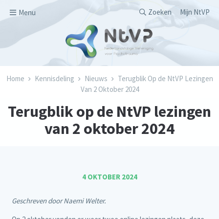
Overslaan en naar de inhoud gaan
Secondary men
Zoeken
Mijn NtVP
Menu
Kruimelpad
Home
Kennisdeling
Nieuws
Terugblik Op de NtVP Lezingen
Van 2 Oktober 2024
Terugblik op de NtVP lezingen
van 2 oktober 2024
4 OKTOBER 2024
Geschreven door Naemi Welter.