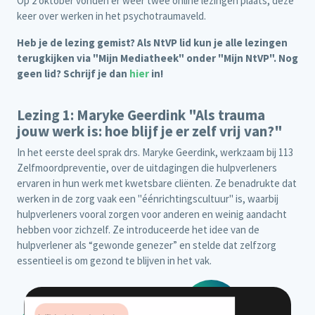
Op 2 oktober vonden er weer twee online lezingen plaats, deze
keer over werken in het psychotraumaveld.
Heb je de lezing gemist? Als NtVP lid kun je alle lezingen
terugkijken via "Mijn Mediatheek" onder "Mijn NtVP". Nog
geen lid? Schrijf je dan
hier
in!
Lezing 1: Maryke Geerdink "Als trauma
jouw werk is: hoe blijf je er zelf vrij van?"
In het eerste deel sprak drs. Maryke Geerdink, werkzaam bij 113
Zelfmoordpreventie, over de uitdagingen die hulpverleners
ervaren in hun werk met kwetsbare cliënten. Ze benadrukte dat
werken in de zorg vaak een "éénrichtingscultuur" is, waarbij
hulpverleners vooral zorgen voor anderen en weinig aandacht
hebben voor zichzelf. Ze introduceerde het idee van de
hulpverlener als “gewonde genezer” en stelde dat zelfzorg
essentieel is om gezond te blijven in het vak.