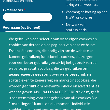
vaknieuws en meer.
lezingen en webinars
E-mailadres
Voorrang en korting op het
NtVP jaarcongres
Netwerk van
Voornaam (optioneel)
professionals,
mogelijkheid tot
We gebruiken een selectie van onze eigen cookies en
samenwerken in een van
cookies van derden op de pagina’s van deze website:
Achternaam (optioneel)
de Special Interest
Essentiële cookies, die nodig zijn om de website te
Groepen (SIG’s) of zelf een
kunnen gebruiken; functionele cookies, die zorgen
SIG initiëren
voor een beter gebruiksgemak bij het gebruik van de
CAPTCHA
website; prestatiecookies, die we gebruiken om
Word lid
geaggregeerde gegevens over websitegebruik en
statistieken te genereren; en marketingcookies, die
worden gebruikt om relevante inhoud en advertenties
weer te geven. Als u "ALLES ACCEPTEREN" kiest, geeft
u toestemming voor het gebruik van alle cookies. Via
"Instellingen" kunt u op elk moment individuele
Contact
cookietypen accepteren en weigeren en uw