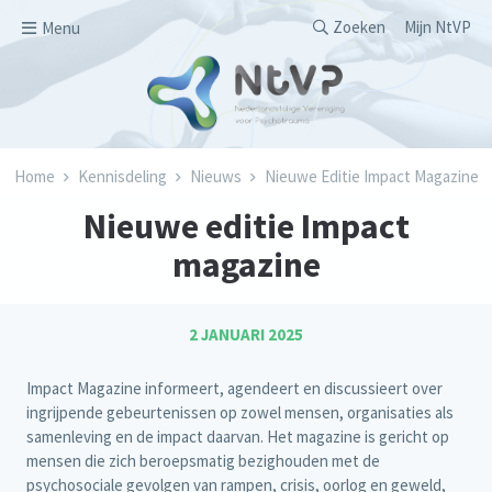
Overslaan en naar de inhoud gaan
Secondary men
Zoeken
Mijn NtVP
Menu
Kruimelpad
Home
Kennisdeling
Nieuws
Nieuwe Editie Impact Magazine
Nieuwe editie Impact
magazine
2 JANUARI 2025
Impact Magazine informeert, agendeert en discussieert over
ingrijpende gebeurtenissen op zowel mensen, organisaties als
samenleving en de impact daarvan. Het magazine is gericht op
mensen die zich beroepsmatig bezighouden met de
psychosociale gevolgen van rampen, crisis, oorlog en geweld,