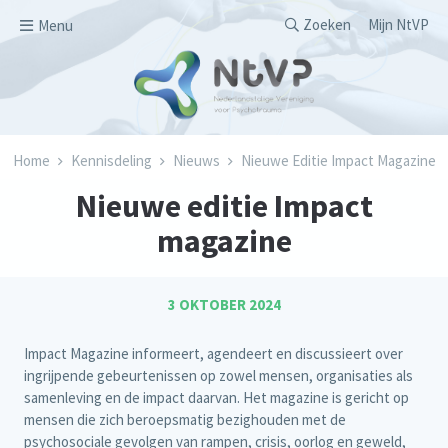
Overslaan en naar de inhoud gaan
Secondary men
Zoeken
Mijn NtVP
Menu
Kruimelpad
Home
Kennisdeling
Nieuws
Nieuwe Editie Impact Magazine
Nieuwe editie Impact
magazine
3 OKTOBER 2024
Impact Magazine informeert, agendeert en discussieert over
ingrijpende gebeurtenissen op zowel mensen, organisaties als
samenleving en de impact daarvan. Het magazine is gericht op
mensen die zich beroepsmatig bezighouden met de
psychosociale gevolgen van rampen, crisis, oorlog en geweld,