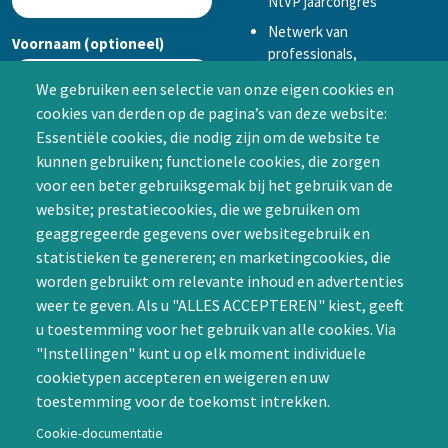
NtVP jaarcongres
Netwerk van
Voornaam (optioneel)
professionals,
mogelijkheid tot
We gebruiken een selectie van onze eigen cookies en
samenwerken in een van
cookies van derden op de pagina’s van deze website:
Achternaam (optioneel)
de Special Interest
Essentiële cookies, die nodig zijn om de website te
Groepen (SIG’s) of zelf een
kunnen gebruiken; functionele cookies, die zorgen
SIG initiëren
voor een beter gebruiksgemak bij het gebruik van de
CAPTCHA
website; prestatiecookies, die we gebruiken om
Word lid
geaggregeerde gegevens over websitegebruik en
statistieken te genereren; en marketingcookies, die
worden gebruikt om relevante inhoud en advertenties
weer te geven. Als u "ALLES ACCEPTEREN" kiest, geeft
u toestemming voor het gebruik van alle cookies. Via
"Instellingen" kunt u op elk moment individuele
Contact
cookietypen accepteren en weigeren en uw
toestemming voor de toekomst intrekken.
Nienoord 5, 1112 XE Diemen
info@ntvp.nl
Cookie-documentatie