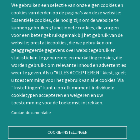
mogelijkheid tot
We gebruiken een selectie van onze eigen cookies en
samenwerken in een van
cookies van derden op de pagina’s van deze website:
Achternaam (optioneel)
de Special Interest
Essentiële cookies, die nodig zijn om de website te
Groepen (SIG’s) of zelf een
kunnen gebruiken; functionele cookies, die zorgen
SIG initiëren
voor een beter gebruiksgemak bij het gebruik van de
CAPTCHA
website; prestatiecookies, die we gebruiken om
Word lid
geaggregeerde gegevens over websitegebruik en
statistieken te genereren; en marketingcookies, die
worden gebruikt om relevante inhoud en advertenties
weer te geven. Als u "ALLES ACCEPTEREN" kiest, geeft
u toestemming voor het gebruik van alle cookies. Via
"Instellingen" kunt u op elk moment individuele
Contact
cookietypen accepteren en weigeren en uw
toestemming voor de toekomst intrekken.
Nienoord 5, 1112 XE Diemen
info@ntvp.nl
Cookie-documentatie
KVK: 30214897 te Utrecht
SNS: IBAN
COOKIE-INSTELLINGEN
NL58SNSB0909516898 BIC