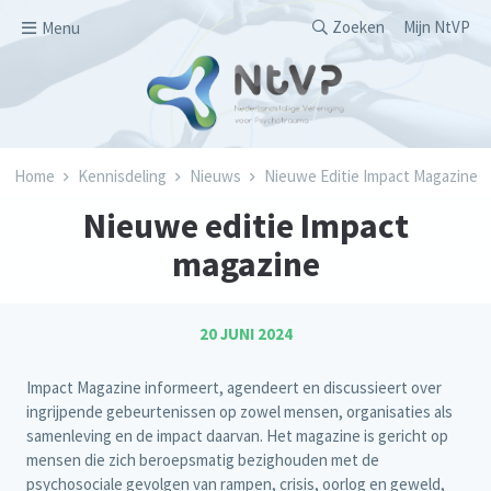
Overslaan en naar de inhoud gaan
Secondary men
Zoeken
Mijn NtVP
Menu
Kruimelpad
Home
Kennisdeling
Nieuws
Nieuwe Editie Impact Magazine
Nieuwe editie Impact
magazine
20 JUNI 2024
Impact Magazine informeert, agendeert en discussieert over
ingrijpende gebeurtenissen op zowel mensen, organisaties als
samenleving en de impact daarvan. Het magazine is gericht op
mensen die zich beroepsmatig bezighouden met de
psychosociale gevolgen van rampen, crisis, oorlog en geweld,