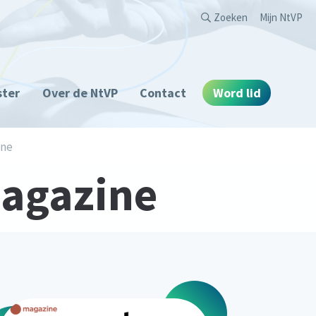
Second
Zoeken
Mijn NtVP
ster
Over de NtVP
Contact
Word lid
ine
Magazine