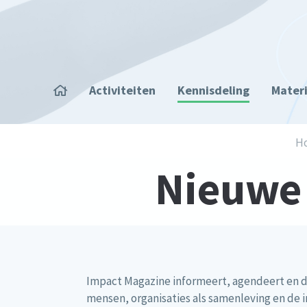
Overslaan en naar de inhoud gaan
Home
Activiteiten
Kennisdeling
Mater
Kruimelpad
H
Nieuwe 
Impact Magazine informeert, agendeert en d
mensen, organisaties als samenleving en de 