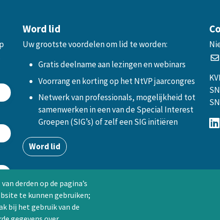
Word lid
Co
op
Uw grootste voordelen om lid te worden:
Ni
.
Gratis deelname aan lezingen en webinars
KV
Voorrang en korting op het NtVP jaarcongres
SN
Netwerk van professionals, mogelijkheid tot
SN
samenwerken in een van de Special Interest
Groepen (SIG’s) of zelf een SIG initiëren
Word lid
 van derden op de pagina’s
ebsite te kunnen gebruiken;
k bij het gebruik van de
rde gegevens over