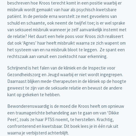
beschreven hoe Kroos terecht komt in een positie waarbij er
misbruik wordt gemaakt van haar als psychisch kwetsbare
patiënt. In de periode erna worstelt ze met gevoelens van
schuld en schaamte, ook neemt de twijfel toe; is er wel sprake
van seksueel misbruik wanneer je zelf aanvankelijk instemt met
de relatie? Het duurt een hele poos voor Kroos zich realiseert
dat ook ‘Agnes’ haar heeft misbruikt waarna ze zich wapent om
het systeem van en na misbruik bloot te leggen. Ze spant een
rechtszaak aan vanuit een zoektocht naar erkenning.
Schrijnend is het falen van de kliniek en de Inspectie voor
Gezondheidszorg en Jeugd waarbij er niet wordt ingegrepen.
Daarnaast blijken mede-therapeuten in de kliniek op de hoogte
geweest te zijn van de seksuele relatie en bewust de andere
kant op gekeken te hebben.
Bewonderenswaardig is de moed die Kroos heeft om opnieuw
een traumagerichte behandeling aan te gaan om van ‘Dikke
Peet’, zoals ze haar PTSS noemt, te herstellen. Krachtig,
confronterend en kwetsbaar. Dit boek lees je in één ruk uit
waarna je verbijsterd achterblijft.