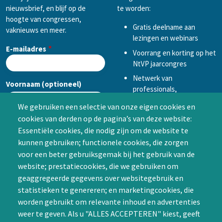
nieuwsbrief, en blijf op de
te worden:
hoogte van congressen,
Gratis deelname aan
vaknieuws en meer.
lezingen en webinars
E-mailadres
Voorrang en korting op het
NtVP jaarcongres
Netwerk van
Voornaam (optioneel)
professionals,
mogelijkheid tot
We gebruiken een selectie van onze eigen cookies en
samenwerken in een van
cookies van derden op de pagina’s van deze website:
Achternaam (optioneel)
de Special Interest
Essentiële cookies, die nodig zijn om de website te
Groepen (SIG’s) of zelf een
kunnen gebruiken; functionele cookies, die zorgen
SIG initiëren
voor een beter gebruiksgemak bij het gebruik van de
CAPTCHA
website; prestatiecookies, die we gebruiken om
Word lid
geaggregeerde gegevens over websitegebruik en
statistieken te genereren; en marketingcookies, die
worden gebruikt om relevante inhoud en advertenties
weer te geven. Als u "ALLES ACCEPTEREN" kiest, geeft