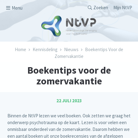
Overslaan en naar de inhoud gaan
Secondary men
Zoeken
Mijn NtVP
Menu
Kruimelpad
Home
Kennisdeling
Nieuws
Boekentips Voor de
Zomervakantie
Boekentips voor de
zomervakantie
22 JULI 2023
Binnen de NtVP lezen we veel boeken. Ook zetten we graag het
onderwerp psychotrauma op de kaart. Lezen is voor velen een
onmisbaar onderdeel van de zomervakantie. Daarom hebben we
een aantal boeken uit onze boekrecensies van de afgelopen