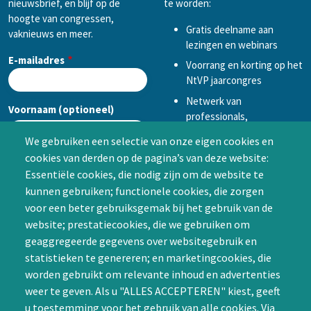
nieuwsbrief, en blijf op de
te worden:
hoogte van congressen,
Gratis deelname aan
vaknieuws en meer.
lezingen en webinars
E-mailadres
Voorrang en korting op het
NtVP jaarcongres
Netwerk van
Voornaam (optioneel)
professionals,
mogelijkheid tot
We gebruiken een selectie van onze eigen cookies en
samenwerken in een van
cookies van derden op de pagina’s van deze website:
Achternaam (optioneel)
de Special Interest
Essentiële cookies, die nodig zijn om de website te
Groepen (SIG’s) of zelf een
kunnen gebruiken; functionele cookies, die zorgen
SIG initiëren
voor een beter gebruiksgemak bij het gebruik van de
CAPTCHA
website; prestatiecookies, die we gebruiken om
Word lid
geaggregeerde gegevens over websitegebruik en
statistieken te genereren; en marketingcookies, die
worden gebruikt om relevante inhoud en advertenties
weer te geven. Als u "ALLES ACCEPTEREN" kiest, geeft
u toestemming voor het gebruik van alle cookies. Via