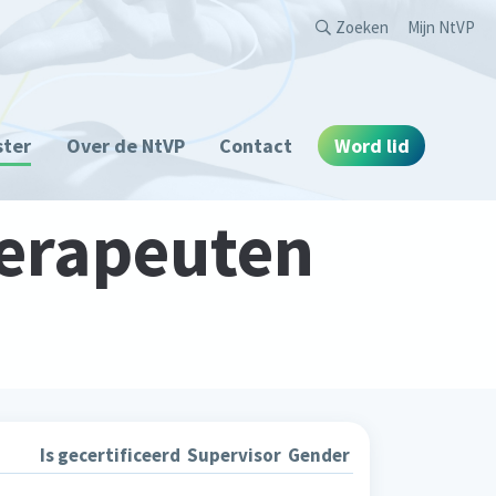
Second
Zoeken
Mijn NtVP
ster
Over de NtVP
Contact
Word lid
erapeuten
Is gecertificeerd
Supervisor
Gender