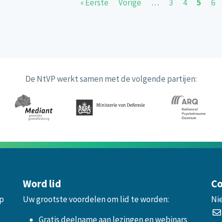
Paginering
Eerste pagina
Vorige pagina
Page
Page
Huidig
Pa
« Eerste
Vorige
…
3
4
5
6
De NtVP werkt samen met de volgende partijen:
Word lid
Co
op
Uw grootste voordelen om lid te worden:
Ni
.
Gratis deelname aan lezingen en webinars