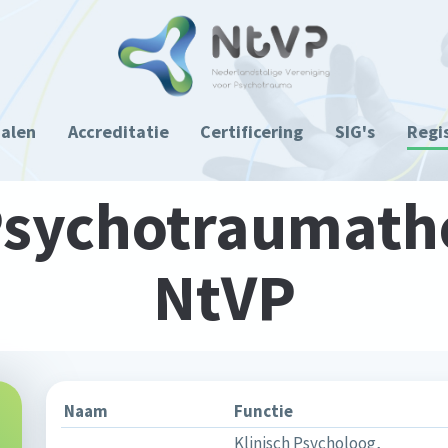
ialen
Accreditatie
Certificering
SIG's
Regi
 Psychotraumath
NtVP
Naam
Functie
Klinisch Psycholoog,