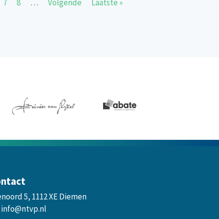
e pagina
ge
Page
Page
Volgende pagina
Laatste pagina
7
8
…
Volgende
Laatste »
ntact
enoord 5, 1112 XE Diemen
info@ntvp.nl