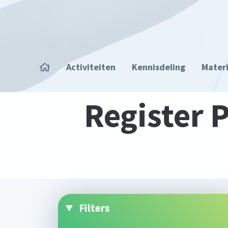
Overslaan en naar de inhoud gaan
Home
Activiteiten
Kennisdeling
Mater
Register
Filters