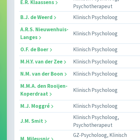
E.R. Klaassens
Psychotherapeut
B.J. de Weerd
Klinisch Psycholoog
A.R.S. Nieuwenhuis-
Klinisch Psycholoog
Langes
O.F. de Boer
Klinisch Psycholoog
M.H.Y. van der Zee
Klinisch Psycholoog
N.M. van der Boon
Klinisch Psycholoog
M.M.A. den Rooijen-
Klinisch Psycholoog
Koperdraat
M.J. Moggré
Klinisch Psycholoog
Klinisch Psycholoog,
J.M. Smit
Psychotherapeut
GZ-Psycholoog, Klinisch
M. Mileusnic