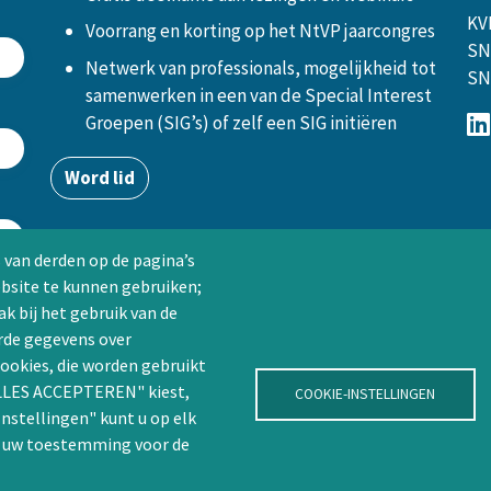
KV
Voorrang en korting op het NtVP jaarcongres
SN
Netwerk van professionals, mogelijkheid tot
SN
samenwerken in een van de Special Interest
Groepen (SIG’s) of zelf een SIG initiëren
Word lid
 van derden op de pagina’s
ebsite te kunnen gebruiken;
k bij het gebruik van de
rde gegevens over
ookies, die worden gebruikt
"ALLES ACCEPTEREN" kiest,
COOKIE-INSTELLINGEN
Instellingen" kunt u op elk
n uw toestemming voor de