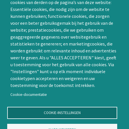
cookies van derden op de pagina’s van deze website:
Achternaam (optioneel)
de Special Interest
Essentiële cookies, die nodig zijn om de website te
Groepen (SIG’s) of zelf een
kunnen gebruiken; functionele cookies, die zorgen
SIG initiëren
voor een beter gebruiksgemak bij het gebruik van de
CAPTCHA
website; prestatiecookies, die we gebruiken om
Word lid
geaggregeerde gegevens over websitegebruik en
statistieken te genereren; en marketingcookies, die
worden gebruikt om relevante inhoud en advertenties
weer te geven. Als u "ALLES ACCEPTEREN" kiest, geeft
u toestemming voor het gebruik van alle cookies. Via
"Instellingen" kunt u op elk moment individuele
Contact
cookietypen accepteren en weigeren en uw
toestemming voor de toekomst intrekken.
Nienoord 5, 1112 XE Diemen
info@ntvp.nl
Cookie-documentatie
KVK: 30214897 te Utrecht
SNS: IBAN
COOKIE-INSTELLINGEN
NL58SNSB0909516898 BIC
SNSBNL2A te Utrecht