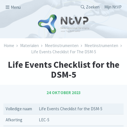
Overslaan en naar de inhoud gaan
Secondary men
Zoeken
Mijn NtVP
Menu
Kruimelpad
Home
Materialen
Meetinstrumenten
Meetinstrumenten
Life Events Checklist For The DSM-5
Life Events Checklist for the
DSM-5
24 OKTOBER 2023
Volledige naam
Life Events Checklist for the DSM-5
Afkorting
LEC-5