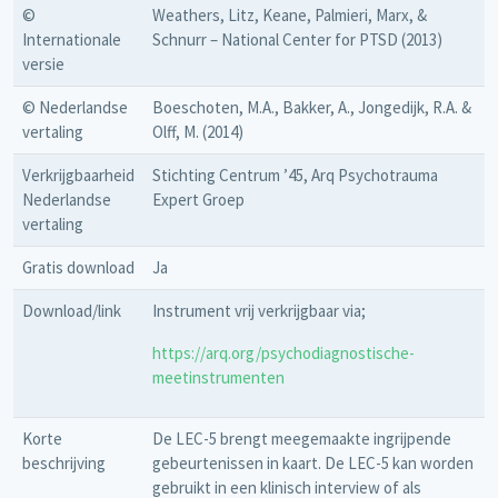
©
Weathers, Litz, Keane, Palmieri, Marx, &
Internationale
Schnurr – National Center for PTSD (2013)
versie
© Nederlandse
Boeschoten, M.A., Bakker, A., Jongedijk, R.A. &
vertaling
Olff, M. (2014)
Verkrijgbaarheid
Stichting Centrum ’45, Arq Psychotrauma
Nederlandse
Expert Groep
vertaling
Gratis download
Ja
Download/link
Instrument vrij verkrijgbaar via;
https://arq.org/psychodiagnostische-
meetinstrumenten
Korte
De LEC-5 brengt meegemaakte ingrijpende
beschrijving
gebeurtenissen in kaart. De LEC-5 kan worden
gebruikt in een klinisch interview of als