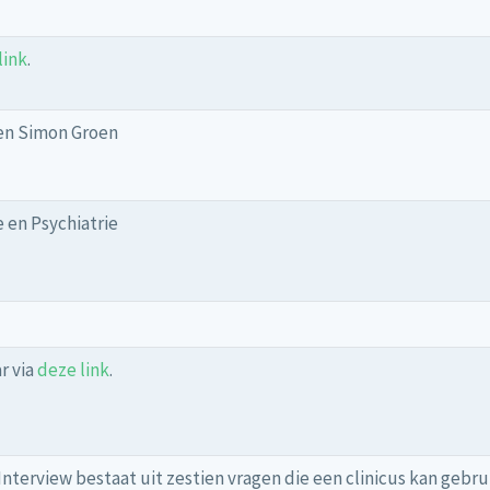
link
.
 en Simon Groen
 en Psychiatrie
r via
deze link
.
nterview bestaat uit zestien vragen die een clinicus kan gebru