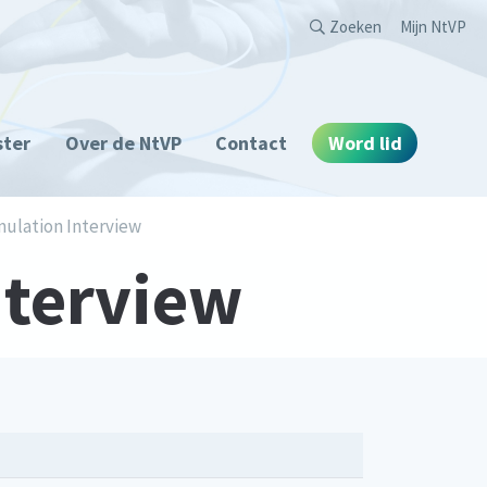
Second
Zoeken
Mijn NtVP
ster
Over de NtVP
Contact
Word lid
mulation Interview
nterview