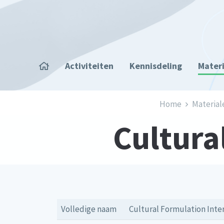
Overslaan en naar de inhoud gaan
Home
Activiteiten
Kennisdeling
Mater
Kruimelpad
Home
Material
Cultura
Volledige naam
Cultural Formulation Inte