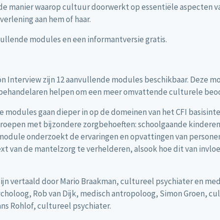
r de manier waarop cultuur doorwerkt op essentiële aspecten v
verlening aan hem of haar.
ullende modules en een informantversie gratis.
on Interview zijn 12 aanvullende modules beschikbaar. Deze mod
 behandelaren helpen om een meer omvattende culturele beoor
e modules gaan dieper in op de domeinen van het CFI basisin
groepen met bijzondere zorgbehoeften: schoolgaande kinderen
 module onderzoekt de ervaringen en opvattingen van persone
xt van de mantelzorg te verhelderen, alsook hoe dit van invloed
jn vertaald door Mario Braakman, cultureel psychiater en me
ycholoog, Rob van Dijk, medisch antropoloog, Simon Groen, c
ns Rohlof, cultureel psychiater.