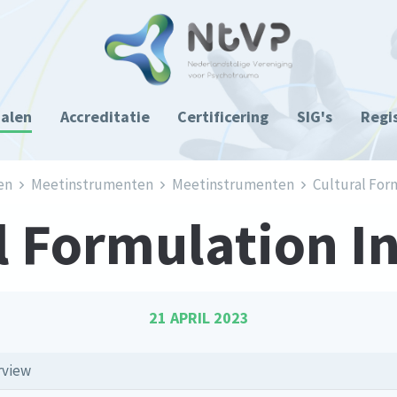
ialen
Accreditatie
Certificering
SIG's
Regi
en
Meetinstrumenten
Meetinstrumenten
Cultural For
l Formulation I
21 APRIL 2023
rview