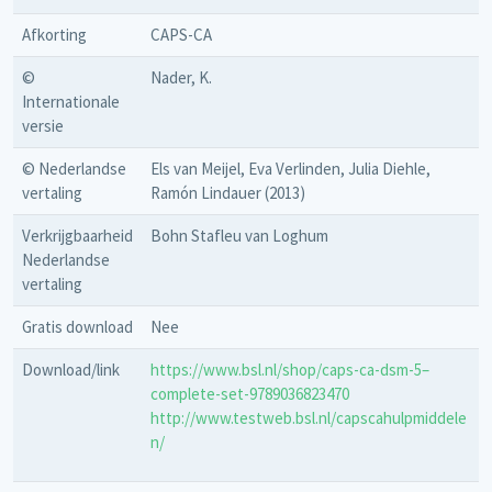
Afkorting
CAPS-CA
©
Nader, K.
Internationale
versie
© Nederlandse
Els van Meijel, Eva Verlinden, Julia Diehle,
vertaling
Ramón Lindauer (2013)
Verkrijgbaarheid
Bohn Stafleu van Loghum
Nederlandse
vertaling
Gratis download
Nee
Download/link
https://www.bsl.nl/shop/caps-ca-dsm-5–
complete-set-9789036823470
http://www.testweb.bsl.nl/capscahulpmiddele
n/