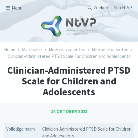
Overslaan en naar de inhoud gaan
Secondary men
Zoeken
Mijn NtVP
Menu
Kruimelpad
Home
Materialen
Meetinstrumenten
Meetinstrumenten
Clinician-Administered PTSD Scale For Children and Adolescents
Clinician-Administered PTSD
Scale for Children and
Adolescents
24 OKTOBER 2023
Volledige naam
Clinician-Administered PTSD Scale for Children
and Adolescents