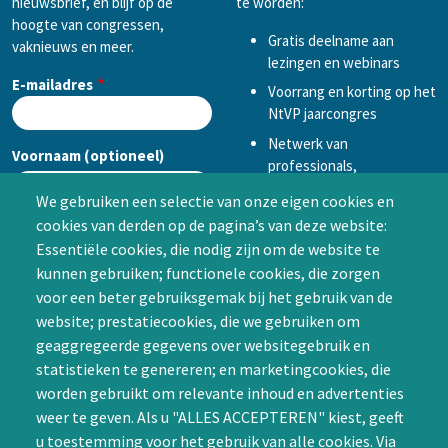
nieuwsbrief, en blijf op de
te worden:
hoogte van congressen,
Gratis deelname aan
vaknieuws en meer.
lezingen en webinars
E-mailadres
Voorrang en korting op het
NtVP jaarcongres
Netwerk van
Voornaam (optioneel)
professionals,
mogelijkheid tot
We gebruiken een selectie van onze eigen cookies en
samenwerken in een van
cookies van derden op de pagina’s van deze website:
Achternaam (optioneel)
de Special Interest
Essentiële cookies, die nodig zijn om de website te
Groepen (SIG’s) of zelf een
kunnen gebruiken; functionele cookies, die zorgen
SIG initiëren
voor een beter gebruiksgemak bij het gebruik van de
CAPTCHA
website; prestatiecookies, die we gebruiken om
Word lid
geaggregeerde gegevens over websitegebruik en
statistieken te genereren; en marketingcookies, die
worden gebruikt om relevante inhoud en advertenties
weer te geven. Als u "ALLES ACCEPTEREN" kiest, geeft
u toestemming voor het gebruik van alle cookies. Via