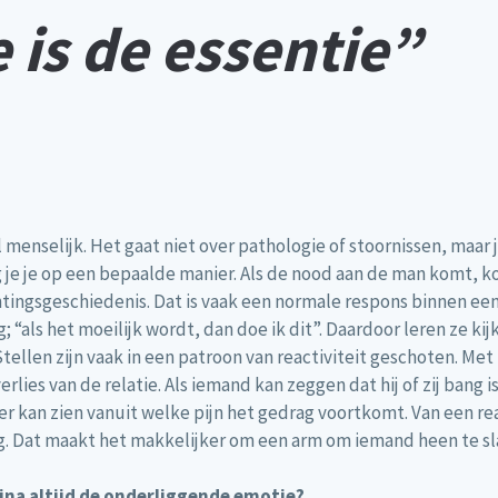
 is de essentie”
menselijk. Het gaat niet over pathologie of stoornissen, maar je
ag je je op een bepaalde manier. Als de nood aan de man komt, 
htingsgeschiedenis. Dat is vaak een normale respons binnen ee
“als het moeilijk wordt, dan doe ik dit”. Daardoor leren ze ki
len zijn vaak in een patroon van reactiviteit geschoten. Met EF
rlies van de relatie. Als iemand kan zeggen dat hij of zij bang 
r kan zien vanuit welke pijn het gedrag voortkomt. Van een re
g. Dat maakt het makkelijker om een arm om iemand heen te sla
bijna altijd de onderliggende emotie?