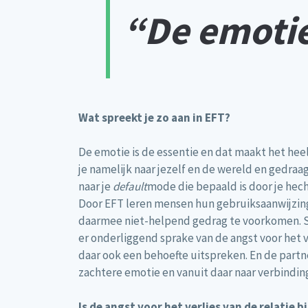
“De emotie
Wat spreekt je zo aan in EFT?
De emotie is de essentie en dat maakt het heel 
je namelijk naar jezelf en de wereld en gedra
naar je
default
mode die bepaald is door je hec
Door EFT leren mensen hun gebruiksaanwijzing; 
daarmee niet-helpend gedrag te voorkomen. Stel
er onderliggend sprake van de angst voor het ve
daar ook een behoefte uitspreken. En de partne
zachtere emotie en vanuit daar naar verbindin
Is de angst voor het verlies van de relatie 