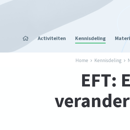
Overslaan en naar de inhoud gaan
Home
Activiteiten
Kennisdeling
Mater
Kruimelpad
Home
Kennisdeling
N
EFT: 
verander