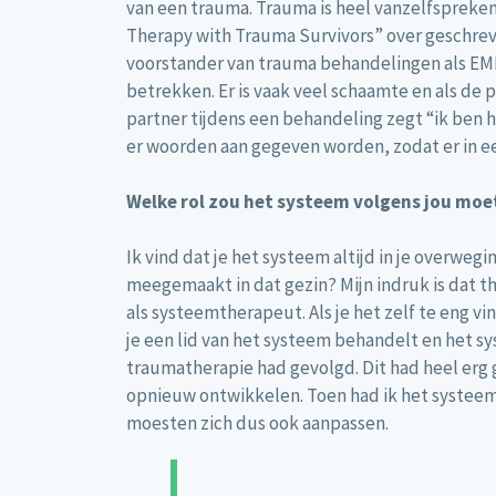
van een trauma. Trauma is heel vanzelfspreke
Therapy with Trauma Survivors” over geschreve
voorstander van trauma behandelingen als EMDR
betrekken. Er is vaak veel schaamte en als de 
partner tijdens een behandeling zegt “ik ben h
er woorden aan gegeven worden, zodat er in e
Welke rol zou het systeem volgens jou moe
Ik vind dat je het systeem altijd in je overweg
meegemaakt in dat gezin? Mijn indruk is dat t
als systeemtherapeut. Als je het zelf te eng vi
je een lid van het systeem behandelt en het sy
traumatherapie had gevolgd. Dit had heel erg 
opnieuw ontwikkelen. Toen had ik het systeem 
moesten zich dus ook aanpassen.