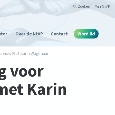
Second
Zoeken
Mijn NtVP
ster
Over de NtVP
Contact
Word lid
terview Met Karin Wagenaar
g voor
met Karin