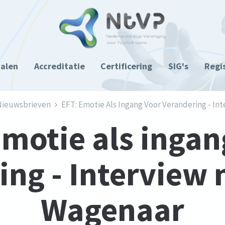
ialen
Accreditatie
Certificering
SIG's
Regi
ieuwsbrieven
EFT: Emotie Als Ingang Voor Verandering - In
Emotie als ingan
ing - Interview 
Wagenaar