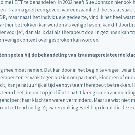
nd met EFT te behandelen. In 2002 heeft Sue Johnson hier ook
n. Trauma geeft een gevoel van eenzaamheid; het staat vaak tus
, maar naast het individuele gedeelte, vind ik het heel waar
partner betrokken kan worden als veilige haven, kan dit doorbr
ier voor je”, dan als ik dat als therapeut doe. In gezinnen kan
en veilige context over gesproken kan worden.
ten spelen bij de behandeling van traumagerelateerde kla
ing mee moet nemen. Dat kan door in het begin te vragen: waar b
herapeuten er vaak tegen opzien om partners, kinderen of oude
ndt, kan je natuurlijk altijd een systeemtherapeut betrekken. H
steem heeft impact op je cliënt. Laatst kreeg ik een aanmelding
geholpen; haar klachten waren verminderd. Maar ze wist niet m
ontzettend nodig. Zij waren ook ingesteld op de rol die deze 