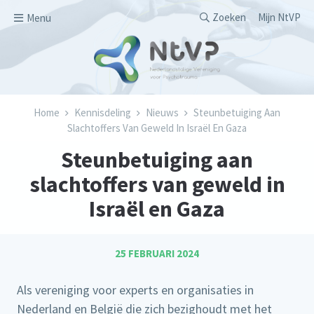
Overslaan en naar de inhoud gaan
Secondary men
Zoeken
Mijn NtVP
Menu
Kruimelpad
Home
Kennisdeling
Nieuws
Steunbetuiging Aan
Slachtoffers Van Geweld In Israël En Gaza
Steunbetuiging aan
slachtoffers van geweld in
Israël en Gaza
25 FEBRUARI 2024
Als vereniging voor experts en organisaties in
Nederland en België die zich bezighoudt met het