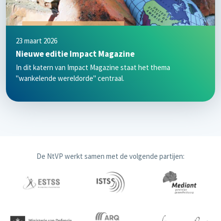
23 maart 2026
Nieuwe editie Impact Magazine
In dit katern van Impact Magazine staat het thema
"wankelende wereldorde" centraal.
De NtVP werkt samen met de volgende partijen: