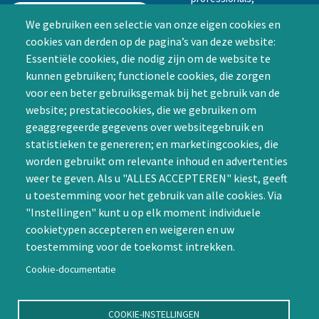
mogelijkheid tot
We gebruiken een selectie van onze eigen cookies en
samenwerken in een van
cookies van derden op de pagina’s van deze website:
Achternaam (optioneel)
de Special Interest
Essentiële cookies, die nodig zijn om de website te
Groepen (SIG’s) of zelf een
kunnen gebruiken; functionele cookies, die zorgen
SIG initiëren
voor een beter gebruiksgemak bij het gebruik van de
CAPTCHA
website; prestatiecookies, die we gebruiken om
Word lid
geaggregeerde gegevens over websitegebruik en
statistieken te genereren; en marketingcookies, die
worden gebruikt om relevante inhoud en advertenties
weer te geven. Als u "ALLES ACCEPTEREN" kiest, geeft
u toestemming voor het gebruik van alle cookies. Via
"Instellingen" kunt u op elk moment individuele
Contact
cookietypen accepteren en weigeren en uw
toestemming voor de toekomst intrekken.
Nienoord 5, 1112 XE Diemen
info@ntvp.nl
Cookie-documentatie
KVK: 30214897 te Utrecht
SNS: IBAN
COOKIE-INSTELLINGEN