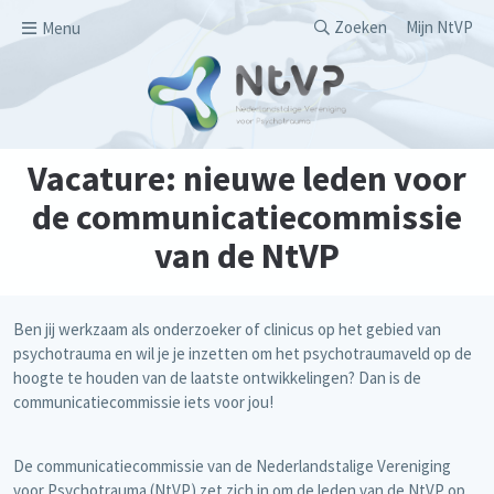
Overslaan en naar de inhoud gaan
Secondary men
Zoeken
Mijn NtVP
Menu
Vacature: nieuwe leden voor
de communicatiecommissie
van de NtVP
Ben jij werkzaam als onderzoeker of clinicus op het gebied van
psychotrauma en wil je je inzetten om het psychotraumaveld op de
hoogte te houden van de laatste ontwikkelingen? Dan is de
communicatiecommissie iets voor jou!
De communicatiecommissie van de Nederlandstalige Vereniging
voor Psychotrauma (NtVP) zet zich in om de leden van de NtVP op