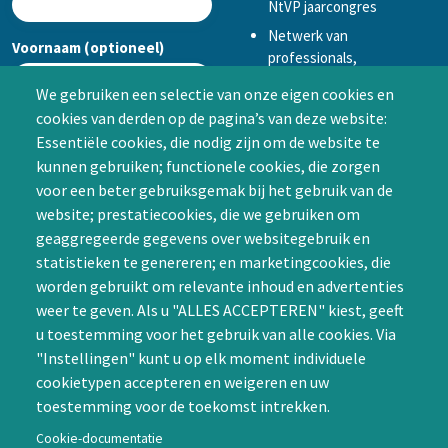
NtVP jaarcongres
Netwerk van
Voornaam (optioneel)
professionals,
mogelijkheid tot
We gebruiken een selectie van onze eigen cookies en
samenwerken in een van
cookies van derden op de pagina’s van deze website:
Achternaam (optioneel)
de Special Interest
Essentiële cookies, die nodig zijn om de website te
Groepen (SIG’s) of zelf een
kunnen gebruiken; functionele cookies, die zorgen
SIG initiëren
voor een beter gebruiksgemak bij het gebruik van de
CAPTCHA
website; prestatiecookies, die we gebruiken om
Word lid
geaggregeerde gegevens over websitegebruik en
statistieken te genereren; en marketingcookies, die
worden gebruikt om relevante inhoud en advertenties
weer te geven. Als u "ALLES ACCEPTEREN" kiest, geeft
u toestemming voor het gebruik van alle cookies. Via
"Instellingen" kunt u op elk moment individuele
Contact
cookietypen accepteren en weigeren en uw
toestemming voor de toekomst intrekken.
Nienoord 5, 1112 XE Diemen
info@ntvp.nl
Cookie-documentatie