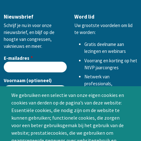
Nieuwsbrief
Word lid
Schrijf je nu in voor onze
Uw grootste voordelen om lid
nieuwsbrief, en blijf op de
te worden:
hoogte van congressen,
Gratis deelname aan
vaknieuws en meer.
lezingen en webinars
E-mailadres
Voorrang en korting op het
NtVP jaarcongres
Netwerk van
Voornaam (optioneel)
professionals,
mogelijkheid tot
We gebruiken een selectie van onze eigen cookies en
samenwerken in een van
cookies van derden op de pagina’s van deze website:
Achternaam (optioneel)
de Special Interest
Essentiële cookies, die nodig zijn om de website te
Groepen (SIG’s) of zelf een
kunnen gebruiken; functionele cookies, die zorgen
SIG initiëren
voor een beter gebruiksgemak bij het gebruik van de
CAPTCHA
website; prestatiecookies, die we gebruiken om
Word lid
geaggregeerde gegevens over websitegebruik en