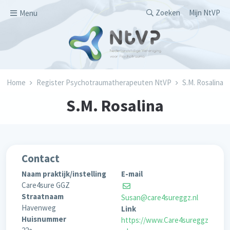
Overslaan en naar de inhoud gaan
Secondary men
Zoeken
Mijn NtVP
Menu
Kruimelpad
Home
Register Psychotraumatherapeuten NtVP
S.M. Rosalina
S.M. Rosalina
Contact
Naam praktijk/instelling
E-mail
Care4sure GGZ
Straatnaam
Susan@care4sureggz.nl
Havenweg
Link
Huisnummer
https://www.Care4sureggz