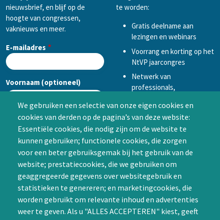
nieuwsbrief, en blijf op de
te worden:
hoogte van congressen,
Gratis deelname aan
vaknieuws en meer.
lezingen en webinars
E-mailadres
Voorrang en korting op het
NtVP jaarcongres
Netwerk van
Voornaam (optioneel)
professionals,
mogelijkheid tot
We gebruiken een selectie van onze eigen cookies en
samenwerken in een van
cookies van derden op de pagina’s van deze website:
Achternaam (optioneel)
de Special Interest
Essentiële cookies, die nodig zijn om de website te
Groepen (SIG’s) of zelf een
kunnen gebruiken; functionele cookies, die zorgen
SIG initiëren
voor een beter gebruiksgemak bij het gebruik van de
CAPTCHA
website; prestatiecookies, die we gebruiken om
Word lid
geaggregeerde gegevens over websitegebruik en
statistieken te genereren; en marketingcookies, die
worden gebruikt om relevante inhoud en advertenties
weer te geven. Als u "ALLES ACCEPTEREN" kiest, geeft