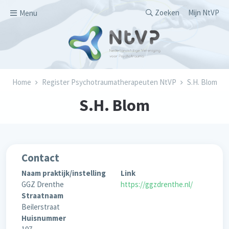
Overslaan en naar de inhoud gaan
Secondary men
Zoeken
Mijn NtVP
Menu
Kruimelpad
Home
Register Psychotraumatherapeuten NtVP
S.H. Blom
S.H. Blom
Contact
Naam praktijk/instelling
Link
GGZ Drenthe
https://ggzdrenthe.nl/
Straatnaam
Beilerstraat
Huisnummer