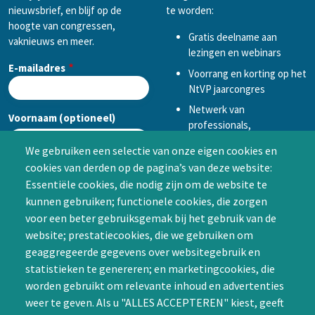
nieuwsbrief, en blijf op de
te worden:
hoogte van congressen,
Gratis deelname aan
vaknieuws en meer.
lezingen en webinars
E-mailadres
Voorrang en korting op het
NtVP jaarcongres
Netwerk van
Voornaam (optioneel)
professionals,
mogelijkheid tot
We gebruiken een selectie van onze eigen cookies en
samenwerken in een van
cookies van derden op de pagina’s van deze website:
Achternaam (optioneel)
de Special Interest
Essentiële cookies, die nodig zijn om de website te
Groepen (SIG’s) of zelf een
kunnen gebruiken; functionele cookies, die zorgen
SIG initiëren
voor een beter gebruiksgemak bij het gebruik van de
CAPTCHA
website; prestatiecookies, die we gebruiken om
Word lid
geaggregeerde gegevens over websitegebruik en
statistieken te genereren; en marketingcookies, die
worden gebruikt om relevante inhoud en advertenties
weer te geven. Als u "ALLES ACCEPTEREN" kiest, geeft