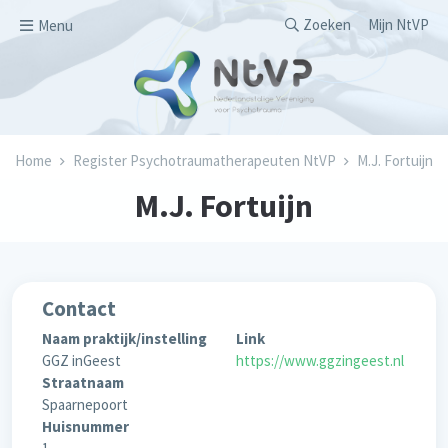
Overslaan en naar de inhoud gaan
Secondary men
Zoeken
Mijn NtVP
Menu
Kruimelpad
Home
Register Psychotraumatherapeuten NtVP
M.J. Fortuijn
M.J. Fortuijn
Contact
Naam praktijk/instelling
Link
GGZ inGeest
https://www.ggzingeest.nl
Straatnaam
Spaarnepoort
Huisnummer