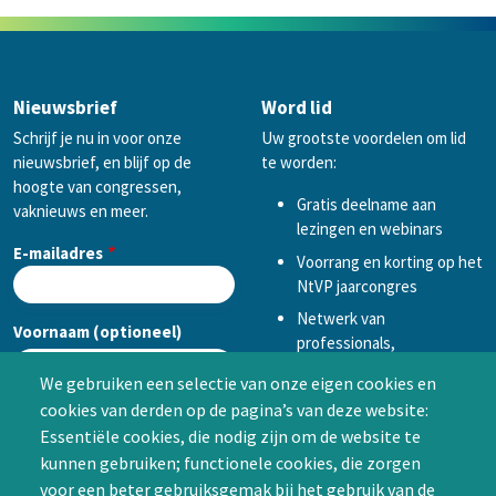
Nieuwsbrief
Word lid
Schrijf je nu in voor onze
Uw grootste voordelen om lid
nieuwsbrief, en blijf op de
te worden:
hoogte van congressen,
Gratis deelname aan
vaknieuws en meer.
lezingen en webinars
E-mailadres
Voorrang en korting op het
NtVP jaarcongres
Netwerk van
Voornaam (optioneel)
professionals,
mogelijkheid tot
We gebruiken een selectie van onze eigen cookies en
samenwerken in een van
cookies van derden op de pagina’s van deze website:
Achternaam (optioneel)
de Special Interest
Essentiële cookies, die nodig zijn om de website te
Groepen (SIG’s) of zelf een
kunnen gebruiken; functionele cookies, die zorgen
SIG initiëren
voor een beter gebruiksgemak bij het gebruik van de