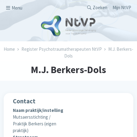
Overslaan en naar de inhoud gaan
Secondary men
Zoeken
Mijn NtVP
Menu
Kruimelpad
Home
Register Psychotraumatherapeuten NtVP
M.J. Berkers-
Dols
M.J. Berkers-Dols
Contact
Naam praktijk/instelling
Mutsaersstichting /
Praktijk Berkers (eigen
praktijk)