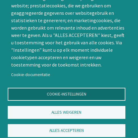
CAPTCHA
website; prestatiecookies, die we gebruiken om
Word lid
geaggregeerde gegevens over websitegebruik en
statistieken te genereren; en marketingcookies, die
worden gebruikt om relevante inhoud en advertenties
weer te geven. Als u "ALLES ACCEPTEREN" kiest, geeft
u toestemming voor het gebruik van alle cookies. Via
"Instellingen" kunt u op elk moment individuele
Contact
cookietypen accepteren en weigeren en uw
toestemming voor de toekomst intrekken.
Nienoord 5, 1112 XE Diemen
info@ntvp.nl
Cookie-documentatie
KVK: 30214897 te Utrecht
SNS: IBAN
COOKIE-INSTELLINGEN
NL58SNSB0909516898 BIC
SNSBNL2A te Utrecht
ALLES WEIGEREN
Volg ons op LinkedIn
ALLES ACCEPTEREN