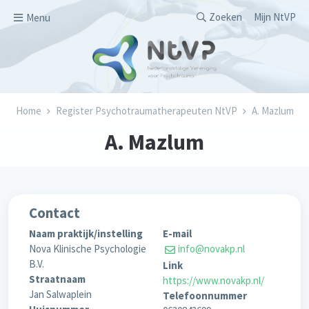
Overslaan en naar de inhoud gaan
Secondary men
Zoeken
Mijn NtVP
Menu
Kruimelpad
Home
Register Psychotraumatherapeuten NtVP
A. Mazlum
A. Mazlum
Contact
Naam praktijk/instelling
E-mail
Nova Klinische Psychologie
info@novakp.nl
B.V.
Link
Straatnaam
https://www.novakp.nl/
Jan Salwaplein
Telefoonnummer