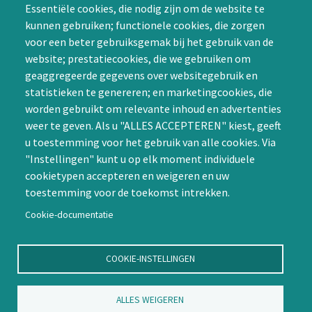
Essentiële cookies, die nodig zijn om de website te
Groepen (SIG’s) of zelf een
kunnen gebruiken; functionele cookies, die zorgen
SIG initiëren
voor een beter gebruiksgemak bij het gebruik van de
CAPTCHA
website; prestatiecookies, die we gebruiken om
Word lid
geaggregeerde gegevens over websitegebruik en
statistieken te genereren; en marketingcookies, die
worden gebruikt om relevante inhoud en advertenties
weer te geven. Als u "ALLES ACCEPTEREN" kiest, geeft
u toestemming voor het gebruik van alle cookies. Via
"Instellingen" kunt u op elk moment individuele
Contact
cookietypen accepteren en weigeren en uw
toestemming voor de toekomst intrekken.
Nienoord 5, 1112 XE Diemen
info@ntvp.nl
Cookie-documentatie
KVK: 30214897 te Utrecht
SNS: IBAN
COOKIE-INSTELLINGEN
NL58SNSB0909516898 BIC
SNSBNL2A te Utrecht
ALLES WEIGEREN
Volg ons op LinkedIn