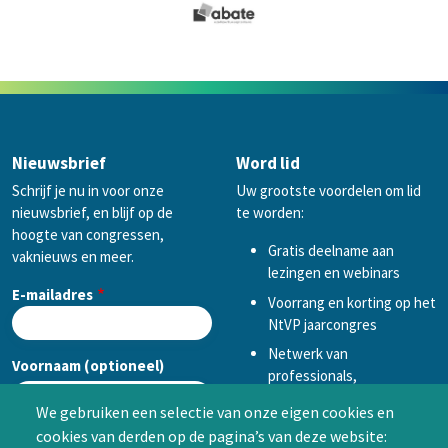
Nieuwsbrief
Word lid
Schrijf je nu in voor onze
Uw grootste voordelen om lid
nieuwsbrief, en blijf op de
te worden:
hoogte van congressen,
Gratis deelname aan
vaknieuws en meer.
lezingen en webinars
E-mailadres
Voorrang en korting op het
NtVP jaarcongres
Netwerk van
Voornaam (optioneel)
professionals,
mogelijkheid tot
We gebruiken een selectie van onze eigen cookies en
samenwerken in een van
cookies van derden op de pagina’s van deze website:
Achternaam (optioneel)
de Special Interest