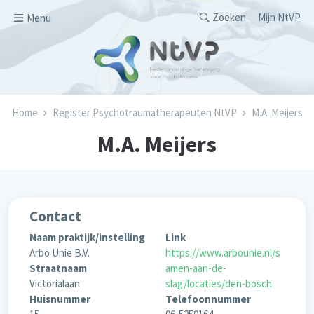
Overslaan en naar de inhoud gaan
Secondary men
Zoeken
Mijn NtVP
Menu
Kruimelpad
Home
Register Psychotraumatherapeuten NtVP
M.A. Meijers
M.A. Meijers
Contact
Naam praktijk/instelling
Link
Arbo Unie B.V.
https://www.arbounie.nl/s
Straatnaam
amen-aan-de-
Victorialaan
slag/locaties/den-bosch
Huisnummer
Telefoonnummer