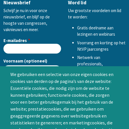
Nieuwsbrief
Word lid
Schrijf je nu in voor onze
Uw grootste voordelen om lid
nieuwsbrief, en blijf op de
te worden:
hoogte van congressen,
Gratis deelname aan
vaknieuws en meer.
lezingen en webinars
E-mailadres
Voorrang en korting op het
NtVP jaarcongres
Netwerk van
Voornaam (optioneel)
professionals,
mogelijkheid tot
We gebruiken een selectie van onze eigen cookies en
samenwerken in een van
cookies van derden op de pagina’s van deze website:
Achternaam (optioneel)
de Special Interest
Essentiële cookies, die nodig zijn om de website te
Groepen (SIG’s) of zelf een
kunnen gebruiken; functionele cookies, die zorgen
SIG initiëren
voor een beter gebruiksgemak bij het gebruik van de
CAPTCHA
website; prestatiecookies, die we gebruiken om
Word lid
geaggregeerde gegevens over websitegebruik en
statistieken te genereren; en marketingcookies, die