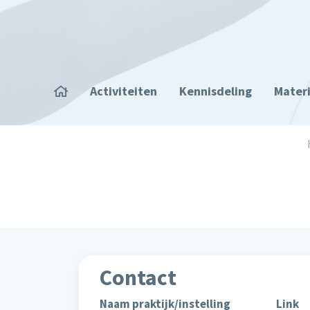
Overslaan en naar de inhoud gaan
Home
Activiteiten
Kennisdeling
Mater
Kruimelpad
Contact
Naam praktijk/instelling
Link