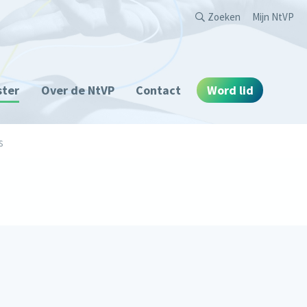
Second
Zoeken
Mijn NtVP
ster
Over de NtVP
Contact
Word lid
s