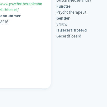
Dutch (Nederlands)
/www.psychotherapieann
Functie
lubbes.nl/
Psychotherapeut
oonnummer
Gender
88916
Vrouw
Is gecertificeerd
Gecertificeerd