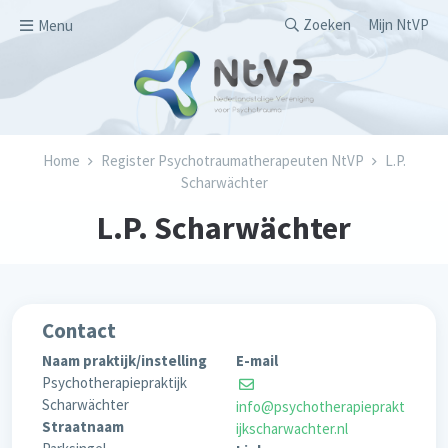
Overslaan en naar de inhoud gaan
Secondary men
Zoeken
Mijn NtVP
Menu
Kruimelpad
Home
Register Psychotraumatherapeuten NtVP
L.P.
Scharwächter
L.P. Scharwächter
Contact
Naam praktijk/instelling
E-mail
Psychotherapiepraktijk
Scharwächter
info@psychotherapieprakt
Straatnaam
ijkscharwachter.nl