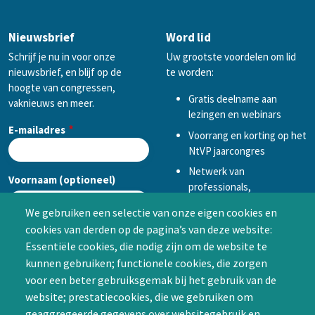
Nieuwsbrief
Word lid
Schrijf je nu in voor onze
Uw grootste voordelen om lid
nieuwsbrief, en blijf op de
te worden:
hoogte van congressen,
Gratis deelname aan
vaknieuws en meer.
lezingen en webinars
E-mailadres
Voorrang en korting op het
NtVP jaarcongres
Netwerk van
Voornaam (optioneel)
professionals,
mogelijkheid tot
We gebruiken een selectie van onze eigen cookies en
samenwerken in een van
cookies van derden op de pagina’s van deze website:
Achternaam (optioneel)
de Special Interest
Essentiële cookies, die nodig zijn om de website te
Groepen (SIG’s) of zelf een
kunnen gebruiken; functionele cookies, die zorgen
SIG initiëren
voor een beter gebruiksgemak bij het gebruik van de
CAPTCHA
website; prestatiecookies, die we gebruiken om
Word lid
geaggregeerde gegevens over websitegebruik en