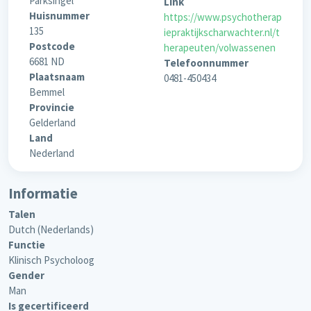
Parksingel
Link
Huisnummer
https://www.psychotherap
135
iepraktijkscharwachter.nl/t
Postcode
herapeuten/volwassenen
6681 ND
Telefoonnummer
Plaatsnaam
0481-450434
Bemmel
Provincie
Gelderland
Land
Nederland
Informatie
Talen
Dutch (Nederlands)
Functie
Klinisch Psycholoog
Gender
Man
Is gecertificeerd