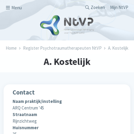
Overslaan en naar de inhoud gaan
Secondary men
Zoeken
Mijn NtVP
Menu
Kruimelpad
Home
Register Psychotraumatherapeuten NtVP
A. Kostelijk
A. Kostelijk
Contact
Naam praktijk/instelling
ARQ Centrum '45
Straatnaam
Rijnzichtweg
Huisnummer