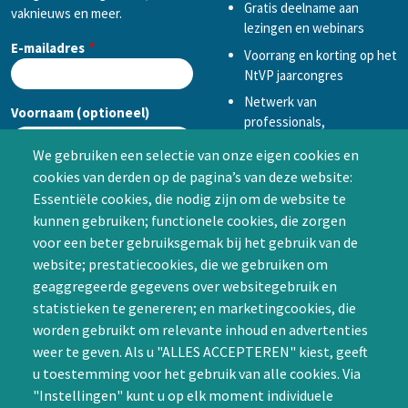
Gratis deelname aan
vaknieuws en meer.
lezingen en webinars
E-mailadres
Voorrang en korting op het
NtVP jaarcongres
Netwerk van
Voornaam (optioneel)
professionals,
mogelijkheid tot
We gebruiken een selectie van onze eigen cookies en
samenwerken in een van
cookies van derden op de pagina’s van deze website:
Achternaam (optioneel)
de Special Interest
Essentiële cookies, die nodig zijn om de website te
Groepen (SIG’s) of zelf een
kunnen gebruiken; functionele cookies, die zorgen
SIG initiëren
voor een beter gebruiksgemak bij het gebruik van de
CAPTCHA
website; prestatiecookies, die we gebruiken om
Word lid
geaggregeerde gegevens over websitegebruik en
statistieken te genereren; en marketingcookies, die
worden gebruikt om relevante inhoud en advertenties
weer te geven. Als u "ALLES ACCEPTEREN" kiest, geeft
u toestemming voor het gebruik van alle cookies. Via
"Instellingen" kunt u op elk moment individuele