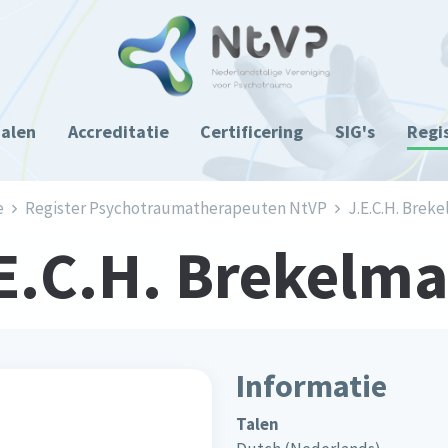
ialen
Accreditatie
Certificering
SIG's
Regi
e
Register Psychotraumatherapeuten NtVP
J.E.C.H. Brek
E.C.H. Brekelm
Informatie
Talen