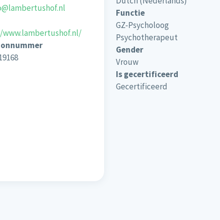
Dutch (Nederlands)
o@lambertushof.nl
Functie
GZ-Psycholoog
//www.lambertushof.nl/
Psychotherapeut
oonnummer
Gender
19168
Vrouw
Is gecertificeerd
Gecertificeerd