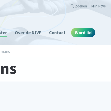
Second
Zoeken
Mijn NtVP
ster
Over de NtVP
Contact
Word lid
elmans
ans