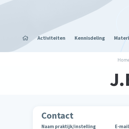
Overslaan en naar de inhoud gaan
Home
Activiteiten
Kennisdeling
Mater
Kruimelpad
Hom
J.
Contact
Naam praktijk/instelling
E-mail