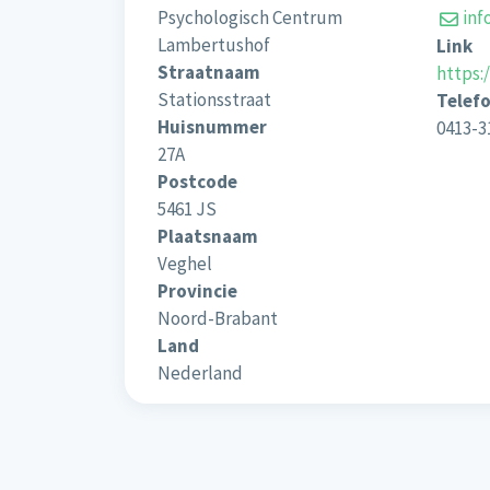
Psychologisch Centrum
inf
Lambertushof
Link
Straatnaam
https:
Stationsstraat
Telef
Huisnummer
0413-3
27A
Postcode
5461 JS
Plaatsnaam
Veghel
Provincie
Noord-Brabant
Land
Nederland