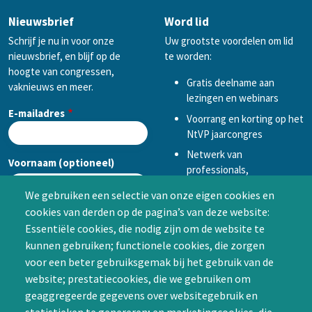
Nieuwsbrief
Word lid
Schrijf je nu in voor onze
Uw grootste voordelen om lid
nieuwsbrief, en blijf op de
te worden:
hoogte van congressen,
Gratis deelname aan
vaknieuws en meer.
lezingen en webinars
E-mailadres
Voorrang en korting op het
NtVP jaarcongres
Netwerk van
Voornaam (optioneel)
professionals,
mogelijkheid tot
We gebruiken een selectie van onze eigen cookies en
samenwerken in een van
cookies van derden op de pagina’s van deze website:
Achternaam (optioneel)
de Special Interest
Essentiële cookies, die nodig zijn om de website te
Groepen (SIG’s) of zelf een
kunnen gebruiken; functionele cookies, die zorgen
SIG initiëren
voor een beter gebruiksgemak bij het gebruik van de
CAPTCHA
website; prestatiecookies, die we gebruiken om
Word lid
geaggregeerde gegevens over websitegebruik en