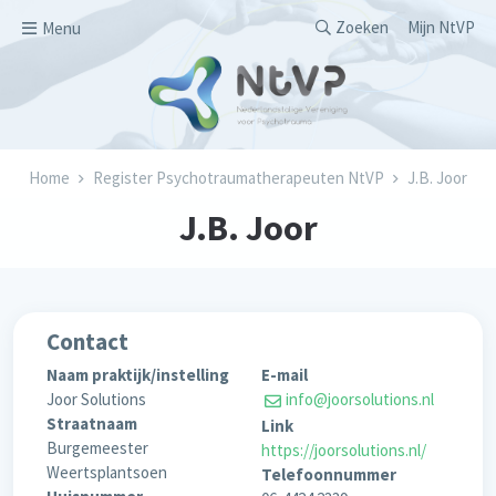
Overslaan en naar de inhoud gaan
Secondary men
Zoeken
Mijn NtVP
Menu
Kruimelpad
Home
Register Psychotraumatherapeuten NtVP
J.B. Joor
J.B. Joor
Contact
Naam praktijk/instelling
E-mail
Joor Solutions
info@joorsolutions.nl
Straatnaam
Link
Burgemeester
https://joorsolutions.nl/
Weertsplantsoen
Telefoonnummer