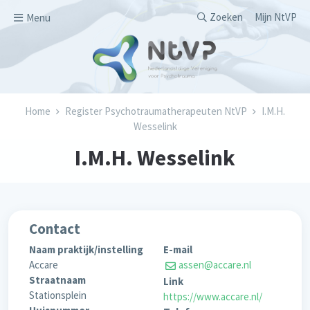
Overslaan en naar de inhoud gaan
Secondary men
Zoeken
Mijn NtVP
Menu
Kruimelpad
Home
Register Psychotraumatherapeuten NtVP
I.M.H.
Wesselink
I.M.H. Wesselink
Contact
Naam praktijk/instelling
E-mail
Accare
assen@accare.nl
Straatnaam
Link
Stationsplein
https://www.accare.nl/