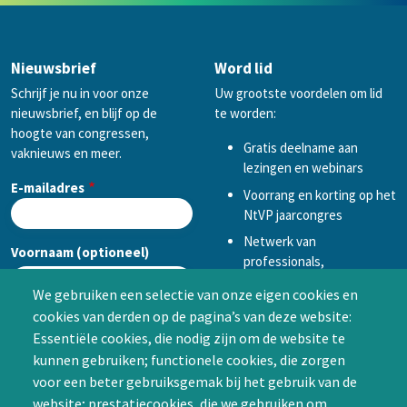
Nieuwsbrief
Word lid
Schrijf je nu in voor onze
Uw grootste voordelen om lid
nieuwsbrief, en blijf op de
te worden:
hoogte van congressen,
Gratis deelname aan
vaknieuws en meer.
lezingen en webinars
E-mailadres
Voorrang en korting op het
NtVP jaarcongres
Netwerk van
Voornaam (optioneel)
professionals,
mogelijkheid tot
We gebruiken een selectie van onze eigen cookies en
samenwerken in een van
cookies van derden op de pagina’s van deze website:
Achternaam (optioneel)
de Special Interest
Essentiële cookies, die nodig zijn om de website te
Groepen (SIG’s) of zelf een
kunnen gebruiken; functionele cookies, die zorgen
SIG initiëren
voor een beter gebruiksgemak bij het gebruik van de
CAPTCHA
website; prestatiecookies, die we gebruiken om
Word lid