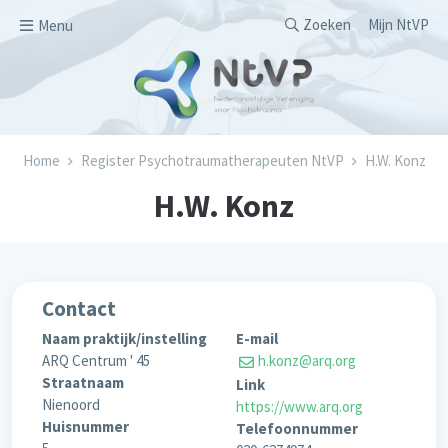
Overslaan en naar de inhoud gaan
Secondary men
Zoeken
Mijn NtVP
Menu
Kruimelpad
Home
Register Psychotraumatherapeuten NtVP
H.W. Konz
H.W. Konz
Contact
Naam praktijk/instelling
E-mail
ARQ Centrum ' 45
h.konz@arq.org
Straatnaam
Link
Nienoord
https://www.arq.org
Huisnummer
Telefoonnummer