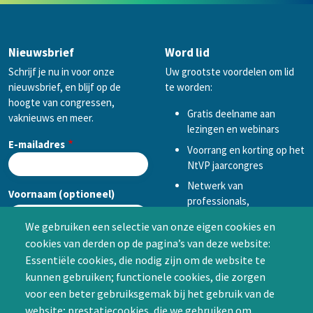
Nieuwsbrief
Word lid
Schrijf je nu in voor onze
Uw grootste voordelen om lid
nieuwsbrief, en blijf op de
te worden:
hoogte van congressen,
Gratis deelname aan
vaknieuws en meer.
lezingen en webinars
E-mailadres
Voorrang en korting op het
NtVP jaarcongres
Netwerk van
Voornaam (optioneel)
professionals,
mogelijkheid tot
We gebruiken een selectie van onze eigen cookies en
samenwerken in een van
cookies van derden op de pagina’s van deze website:
Achternaam (optioneel)
de Special Interest
Essentiële cookies, die nodig zijn om de website te
Groepen (SIG’s) of zelf een
kunnen gebruiken; functionele cookies, die zorgen
SIG initiëren
voor een beter gebruiksgemak bij het gebruik van de
CAPTCHA
website; prestatiecookies, die we gebruiken om
Word lid