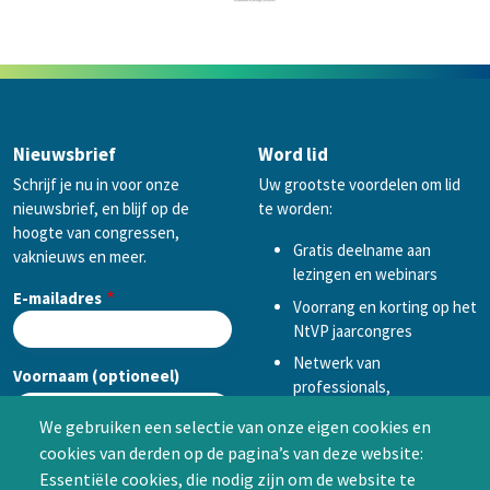
Nieuwsbrief
Word lid
Schrijf je nu in voor onze
Uw grootste voordelen om lid
nieuwsbrief, en blijf op de
te worden:
hoogte van congressen,
Gratis deelname aan
vaknieuws en meer.
lezingen en webinars
E-mailadres
Voorrang en korting op het
NtVP jaarcongres
Netwerk van
Voornaam (optioneel)
professionals,
mogelijkheid tot
We gebruiken een selectie van onze eigen cookies en
samenwerken in een van
cookies van derden op de pagina’s van deze website:
Achternaam (optioneel)
de Special Interest
Essentiële cookies, die nodig zijn om de website te
Groepen (SIG’s) of zelf een