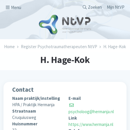
Overslaan en naar de inhoud gaan
Secondary men
Zoeken
Mijn NtVP
Menu
Kruimelpad
Home
Register Psychotraumatherapeuten NtVP
H. Hage-Kok
H. Hage-Kok
Contact
Naam praktijk/instelling
E-mail
HPA / Praktijk Hermanja
Straatnaam
psycholoog@hermanja.nl
Cruquiusweg
Link
Huisnummer
https://www.hermanja.nl