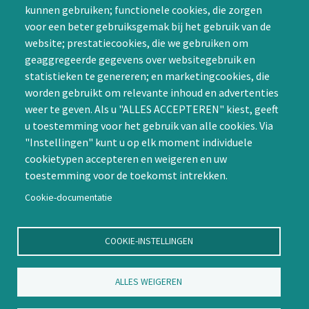
kunnen gebruiken; functionele cookies, die zorgen
SIG initiëren
voor een beter gebruiksgemak bij het gebruik van de
CAPTCHA
website; prestatiecookies, die we gebruiken om
Word lid
geaggregeerde gegevens over websitegebruik en
statistieken te genereren; en marketingcookies, die
worden gebruikt om relevante inhoud en advertenties
weer te geven. Als u "ALLES ACCEPTEREN" kiest, geeft
u toestemming voor het gebruik van alle cookies. Via
"Instellingen" kunt u op elk moment individuele
Contact
cookietypen accepteren en weigeren en uw
toestemming voor de toekomst intrekken.
Nienoord 5, 1112 XE Diemen
info@ntvp.nl
Cookie-documentatie
KVK: 30214897 te Utrecht
SNS: IBAN
COOKIE-INSTELLINGEN
NL58SNSB0909516898 BIC
SNSBNL2A te Utrecht
ALLES WEIGEREN
Volg ons op LinkedIn