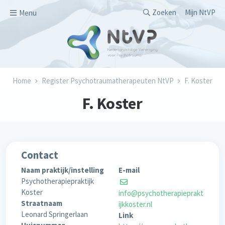
Overslaan en naar de inhoud gaan
Secondary men
Zoeken
Mijn NtVP
Menu
Kruimelpad
Home
Register Psychotraumatherapeuten NtVP
F. Koster
F. Koster
Contact
Naam praktijk/instelling
E-mail
Psychotherapiepraktijk
Koster
info@psychotherapieprakt
Straatnaam
ijkkoster.nl
Leonard Springerlaan
Link