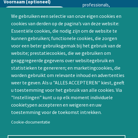
Voornaam (optioneel)
professionals,
mogelijkheid tot
We gebruiken een selectie van onze eigen cookies en
samenwerken in een van
cookies van derden op de pagina’s van deze website:
Achternaam (optioneel)
de Special Interest
Essentiële cookies, die nodig zijn om de website te
Groepen (SIG’s) of zelf een
kunnen gebruiken; functionele cookies, die zorgen
SIG initiëren
voor een beter gebruiksgemak bij het gebruik van de
CAPTCHA
website; prestatiecookies, die we gebruiken om
Word lid
geaggregeerde gegevens over websitegebruik en
statistieken te genereren; en marketingcookies, die
worden gebruikt om relevante inhoud en advertenties
weer te geven. Als u "ALLES ACCEPTEREN" kiest, geeft
u toestemming voor het gebruik van alle cookies. Via
"Instellingen" kunt u op elk moment individuele
Contact
cookietypen accepteren en weigeren en uw
toestemming voor de toekomst intrekken.
Nienoord 5, 1112 XE Diemen
info@ntvp.nl
Cookie-documentatie
KVK: 30214897 te Utrecht