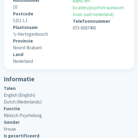
Huisnummer
eams-en-
10
locaties/psychotraumacen
Postcode
trum-zuid-nederland/
5211 LJ
Telefoonnummer
Plaatsnaam
073-6587400
's‐Hertogenbosch
Provincie
Noord-Brabant
Land
Nederland
Informatie
Talen
English (English)
Dutch (Nederlands)
Functie
Klinisch Psycholoog
Gender
Vrouw
Is gecertificeerd