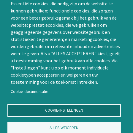
Essentiële cookies, die nodig zijn om de website te
Groepen (SIG’s) of zelf een
kunnen gebruiken; functionele cookies, die zorgen
SIG initiëren
voor een beter gebruiksgemak bij het gebruik van de
CAPTCHA
website; prestatiecookies, die we gebruiken om
Word lid
geaggregeerde gegevens over websitegebruik en
statistieken te genereren; en marketingcookies, die
worden gebruikt om relevante inhoud en advertenties
weer te geven. Als u "ALLES ACCEPTEREN" kiest, geeft
u toestemming voor het gebruik van alle cookies. Via
"Instellingen" kunt u op elk moment individuele
Contact
cookietypen accepteren en weigeren en uw
toestemming voor de toekomst intrekken.
Nienoord 5, 1112 XE Diemen
info@ntvp.nl
Cookie-documentatie
KVK: 30214897 te Utrecht
SNS: IBAN
COOKIE-INSTELLINGEN
NL58SNSB0909516898 BIC
SNSBNL2A te Utrecht
ALLES WEIGEREN
Volg ons op LinkedIn