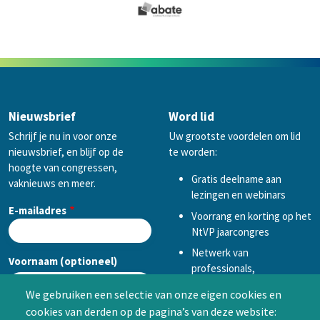
Nieuwsbrief
Word lid
Schrijf je nu in voor onze
Uw grootste voordelen om lid
nieuwsbrief, en blijf op de
te worden:
hoogte van congressen,
Gratis deelname aan
vaknieuws en meer.
lezingen en webinars
E-mailadres
Voorrang en korting op het
NtVP jaarcongres
Netwerk van
Voornaam (optioneel)
professionals,
mogelijkheid tot
We gebruiken een selectie van onze eigen cookies en
samenwerken in een van
cookies van derden op de pagina’s van deze website:
Achternaam (optioneel)
de Special Interest