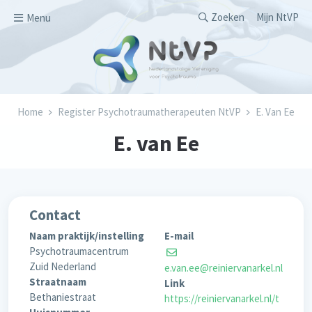
Overslaan en naar de inhoud gaan
Secondary men
Zoeken
Mijn NtVP
Menu
Kruimelpad
Home
Register Psychotraumatherapeuten NtVP
E. Van Ee
E. van Ee
Contact
Naam praktijk/instelling
E-mail
Psychotraumacentrum
Zuid Nederland
e.van.ee@reiniervanarkel.nl
Straatnaam
Link
Bethaniestraat
https://reiniervanarkel.nl/t