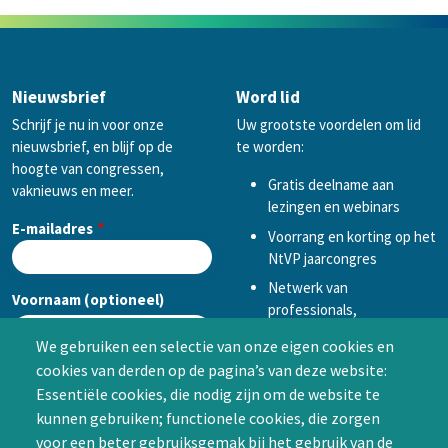
Nieuwsbrief
Word lid
Schrijf je nu in voor onze
Uw grootste voordelen om lid
nieuwsbrief, en blijf op de
te worden:
hoogte van congressen,
Gratis deelname aan
vaknieuws en meer.
lezingen en webinars
E-mailadres
Voorrang en korting op het
NtVP jaarcongres
Netwerk van
Voornaam (optioneel)
professionals,
mogelijkheid tot
We gebruiken een selectie van onze eigen cookies en
samenwerken in een van
cookies van derden op de pagina’s van deze website:
Achternaam (optioneel)
de Special Interest
Essentiële cookies, die nodig zijn om de website te
Groepen (SIG’s) of zelf een
kunnen gebruiken; functionele cookies, die zorgen
SIG initiëren
voor een beter gebruiksgemak bij het gebruik van de