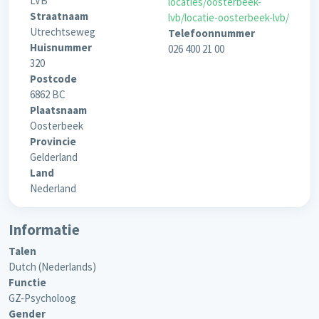
LVB
locaties/oosterbeek-
Straatnaam
lvb/locatie-oosterbeek-lvb/
Utrechtseweg
Telefoonnummer
Huisnummer
026 400 21 00
320
Postcode
6862 BC
Plaatsnaam
Oosterbeek
Provincie
Gelderland
Land
Nederland
Informatie
Talen
Dutch (Nederlands)
Functie
GZ-Psycholoog
Gender