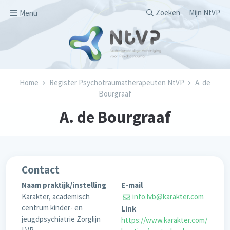
Overslaan en naar de inhoud gaan
Secondary men
Zoeken
Mijn NtVP
Menu
Kruimelpad
Home
Register Psychotraumatherapeuten NtVP
A. de
Bourgraaf
A. de Bourgraaf
Contact
Naam praktijk/instelling
E-mail
Karakter, academisch
info.lvb@karakter.com
centrum kinder- en
Link
jeugdpsychiatrie Zorglijn
https://www.karakter.com/