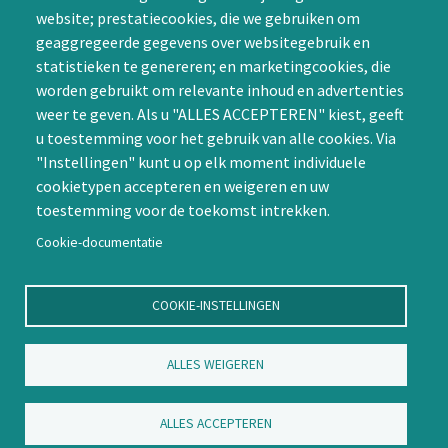
CAPTCHA
website; prestatiecookies, die we gebruiken om
Word lid
geaggregeerde gegevens over websitegebruik en
statistieken te genereren; en marketingcookies, die
worden gebruikt om relevante inhoud en advertenties
weer te geven. Als u "ALLES ACCEPTEREN" kiest, geeft
u toestemming voor het gebruik van alle cookies. Via
"Instellingen" kunt u op elk moment individuele
Contact
cookietypen accepteren en weigeren en uw
toestemming voor de toekomst intrekken.
Nienoord 5, 1112 XE Diemen
info@ntvp.nl
Cookie-documentatie
KVK: 30214897 te Utrecht
SNS: IBAN
COOKIE-INSTELLINGEN
NL58SNSB0909516898 BIC
SNSBNL2A te Utrecht
ALLES WEIGEREN
Volg ons op LinkedIn
ALLES ACCEPTEREN