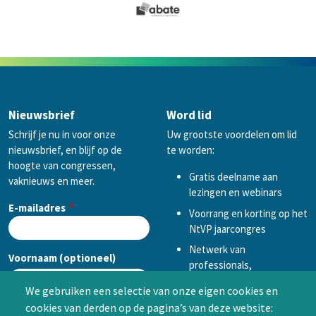
Nieuwsbrief
Word lid
Schrijf je nu in voor onze
Uw grootste voordelen om lid
nieuwsbrief, en blijf op de
te worden:
hoogte van congressen,
Gratis deelname aan
vaknieuws en meer.
lezingen en webinars
E-mailadres
Voorrang en korting op het
NtVP jaarcongres
Netwerk van
Voornaam (optioneel)
professionals,
mogelijkheid tot
We gebruiken een selectie van onze eigen cookies en
samenwerken in een van
cookies van derden op de pagina’s van deze website:
Achternaam (optioneel)
de Special Interest