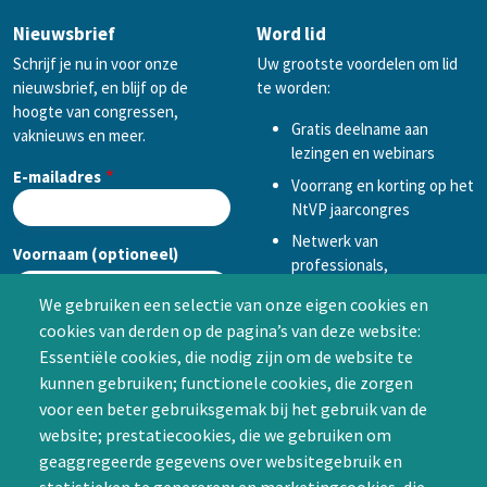
Nieuwsbrief
Word lid
Schrijf je nu in voor onze
Uw grootste voordelen om lid
nieuwsbrief, en blijf op de
te worden:
hoogte van congressen,
Gratis deelname aan
vaknieuws en meer.
lezingen en webinars
E-mailadres
Voorrang en korting op het
NtVP jaarcongres
Netwerk van
Voornaam (optioneel)
professionals,
mogelijkheid tot
We gebruiken een selectie van onze eigen cookies en
samenwerken in een van
cookies van derden op de pagina’s van deze website:
Achternaam (optioneel)
de Special Interest
Essentiële cookies, die nodig zijn om de website te
Groepen (SIG’s) of zelf een
kunnen gebruiken; functionele cookies, die zorgen
SIG initiëren
voor een beter gebruiksgemak bij het gebruik van de
CAPTCHA
website; prestatiecookies, die we gebruiken om
Word lid
geaggregeerde gegevens over websitegebruik en