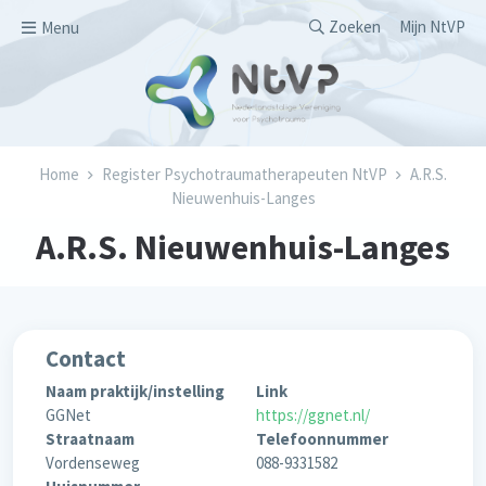
Overslaan en naar de inhoud gaan
Secondary men
Zoeken
Mijn NtVP
Menu
Kruimelpad
Home
Register Psychotraumatherapeuten NtVP
A.R.S.
Nieuwenhuis-Langes
A.R.S. Nieuwenhuis-Langes
Contact
Naam praktijk/instelling
Link
GGNet
https://ggnet.nl/
Straatnaam
Telefoonnummer
Vordenseweg
088-9331582