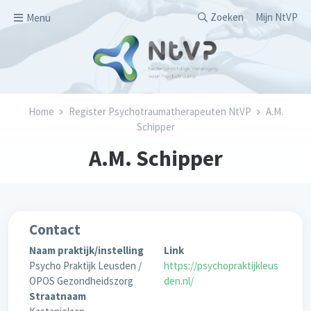
Overslaan en naar de inhoud gaan
Secondary men
Zoeken
Mijn NtVP
Menu
Kruimelpad
Home
Register Psychotraumatherapeuten NtVP
A.M.
Schipper
A.M. Schipper
Contact
Naam praktijk/instelling
Link
Psycho Praktijk Leusden /
https://psychopraktijkleus
OPOS Gezondheidszorg
den.nl/
Straatnaam