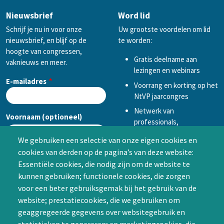
Nieuwsbrief
Word lid
Schrijf je nu in voor onze
Uw grootste voordelen om lid
nieuwsbrief, en blijf op de
te worden:
hoogte van congressen,
Gratis deelname aan
vaknieuws en meer.
lezingen en webinars
E-mailadres
Voorrang en korting op het
NtVP jaarcongres
Netwerk van
Voornaam (optioneel)
professionals,
mogelijkheid tot
We gebruiken een selectie van onze eigen cookies en
samenwerken in een van
cookies van derden op de pagina’s van deze website:
Achternaam (optioneel)
de Special Interest
Essentiële cookies, die nodig zijn om de website te
Groepen (SIG’s) of zelf een
kunnen gebruiken; functionele cookies, die zorgen
SIG initiëren
voor een beter gebruiksgemak bij het gebruik van de
CAPTCHA
website; prestatiecookies, die we gebruiken om
Word lid
geaggregeerde gegevens over websitegebruik en