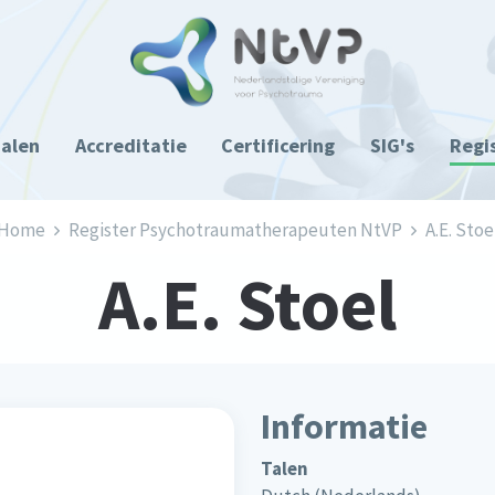
ialen
Accreditatie
Certificering
SIG's
Regi
Home
Register Psychotraumatherapeuten NtVP
A.E. Stoe
A.E. Stoel
Informatie
Talen