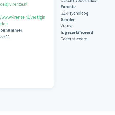
Dutch (Nederlands)
toel@virenze.nl
Functie
GZ-Psycholoog
//www.virenze.nl/vestigin
Gender
iden
Vrouw
oonnummer
Is gecertificeerd
00244
Gecertificeerd