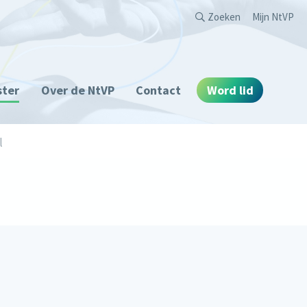
Second
Zoeken
Mijn NtVP
ster
Over de NtVP
Contact
Word lid
l