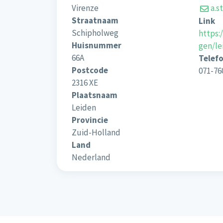
Virenze
a.s
Straatnaam
Link
Schipholweg
https:
Huisnummer
gen/le
66A
Telef
Postcode
071-76
2316 XE
Plaatsnaam
Leiden
Provincie
Zuid-Holland
Land
Nederland