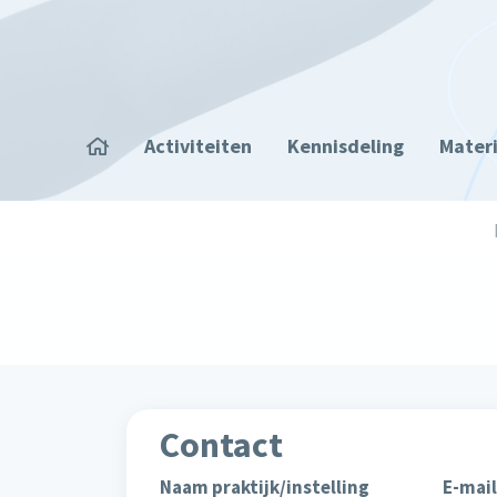
Overslaan en naar de inhoud gaan
Home
Activiteiten
Kennisdeling
Mater
Kruimelpad
Contact
Naam praktijk/instelling
E-mail