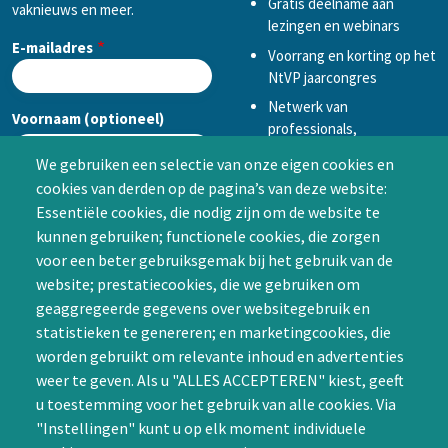
Gratis deelname aan
vaknieuws en meer.
lezingen en webinars
E-mailadres
Voorrang en korting op het
NtVP jaarcongres
Netwerk van
Voornaam (optioneel)
professionals,
mogelijkheid tot
We gebruiken een selectie van onze eigen cookies en
samenwerken in een van
cookies van derden op de pagina’s van deze website:
Achternaam (optioneel)
de Special Interest
Essentiële cookies, die nodig zijn om de website te
Groepen (SIG’s) of zelf een
kunnen gebruiken; functionele cookies, die zorgen
SIG initiëren
voor een beter gebruiksgemak bij het gebruik van de
CAPTCHA
website; prestatiecookies, die we gebruiken om
Word lid
geaggregeerde gegevens over websitegebruik en
statistieken te genereren; en marketingcookies, die
worden gebruikt om relevante inhoud en advertenties
weer te geven. Als u "ALLES ACCEPTEREN" kiest, geeft
u toestemming voor het gebruik van alle cookies. Via
"Instellingen" kunt u op elk moment individuele