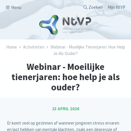
Overslaan en naar de inhoud gaan
Secondary men
Zoeken
Mijn NtVP
Menu
Kruimelpad
Home
Activiteiten
Webinar - Moeilijke Tienerjaren: Hoe Help
Je Als Ouder?
Webinar - Moeilijke
tienerjaren: hoe help je als
ouder?
23 APRIL 2026
Er komt veel op gezinnen af wanneer jongeren stress ervaren
en last hebben van mentale klachten, zoals een depressie of