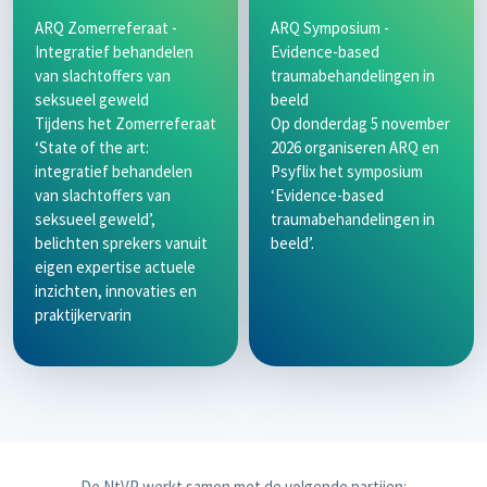
ARQ Zomerreferaat -
ARQ Symposium -
Integratief behandelen
Evidence-based
van slachtoffers van
traumabehandelingen in
seksueel geweld
beeld
Tijdens het Zomerreferaat
Op donderdag 5 november
‘State of the art:
2026 organiseren ARQ en
integratief behandelen
Psyflix het symposium
van slachtoffers van
‘Evidence-based
seksueel geweld’,
traumabehandelingen in
belichten sprekers vanuit
beeld’.
eigen expertise actuele
inzichten, innovaties en
praktijkervarin
De NtVP werkt samen met de volgende partijen: