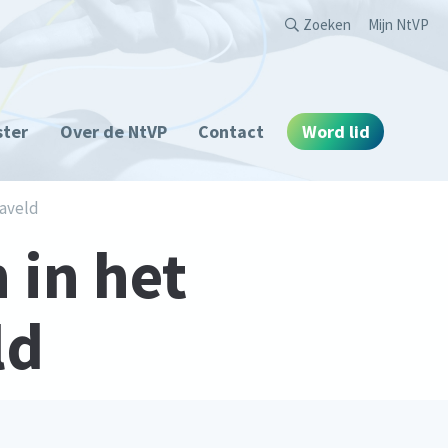
Second
Zoeken
Mijn NtVP
ster
Over de NtVP
Contact
Word lid
aveld
 in het
ld