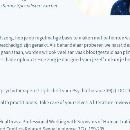
de Kamer Specialisten van het
szorg, heb je op regelmatige basis te maken met patiënten waa
 beschadigd zijn geraakt. Als behandelaar proberen we naast d
gaan staan, worden wij ook veel aan vaak blootgesteld aan pijn,
een schade oploopt? Hoe zorg je dan goed voor jezelf en kun j
e psychotherapeut? Tijdschrift voor Psychotherapie 39(2). DOI:1
health practitioners, take care of yourselves: A literature review
Health as a Professional Working with Survivors of Human Traff
d Conflict-Related Sexual Violence, 3(2), 199-205.