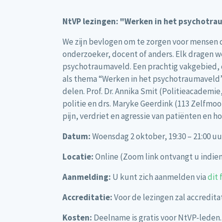
NtVP lezingen: "Werken in het psychotr
We zijn bevlogen om te zorgen voor mensen 
onderzoeker, docent of anders. Elk dragen we
psychotraumaveld. Een prachtig vakgebied, da
als thema “Werken in het psychotraumaveld”, 
delen. Prof. Dr. Annika Smit (Politieacademi
politie en drs. Maryke Geerdink (113 Zelfmoo
pijn, verdriet en agressie van patiënten en ho
Datum:
Woensdag 2 oktober, 19:30 – 21:00 uu
Locatie:
Online (Zoom link ontvangt u indie
Aanmelding:
U kunt zich aanmelden via
dit 
Accreditatie:
Voor de lezingen zal accredit
Kosten:
Deelname is gratis voor NtVP-leden.