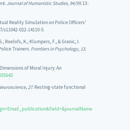
k. Journal of Humanistic Studies,
94/95
: 13-
rtual Reality Simulation on Police Officers’
07/s11042-022-14110-5.
S., Roelofs, K., Klumpers, F., & Granic, I.
olice Trainers.
Frontiers in Psychology
,
13
.
l Dimensions of Moral Injury: An
035643
 Neuroscience
,
27
. Resting-state functional
=Email_publication&field=&journalName