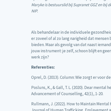
Maryke is bestuurslid bij Supranet GGZ en bij 
NIP.
Als behandelaar in de individuele gezondheid
er zoveel of al zo lang narigheid dat mensen
bieden. Maar als gevolg van dat naast iemand 
jouw instrument: je zelf, schoon blijft en g
werk zijn?
Referenties:
Oprel, D. (2013). Column: Wie zorgt er voor d
Posluns, K., & Gall, T. L. (2020). Dear mental 
Advancement of Counselling, 42(1), 1-20.
Rullmann, J. (2022). How to Maintain Mental 
Journal of Human Trafficking, Enslavement an