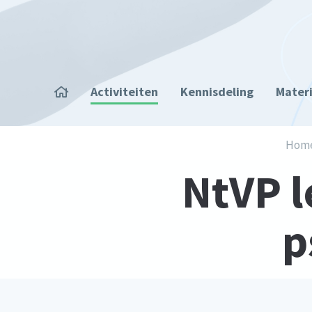
Overslaan en naar de inhoud gaan
Home
Activiteiten
Kennisdeling
Mater
Kruimelpad
Hom
NtVP l
p