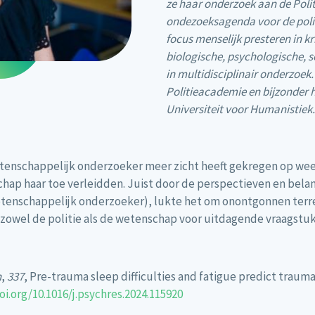
ze haar onderzoek aan de Poli
ondezoeksagenda voor de polit
focus menselijk presteren in k
biologische, psychologische, s
in multidisciplinair onderzoek
Politieacademie en bijzonder h
Universiteit voor Humanistiek.
ls wetenschappelijk onderzoeker meer zicht heeft gekregen op we
hap haar toe verleidden. Juist door de perspectieven en bela
etenschappelijk onderzoeker), lukte het om onontgonnen terrein
 zowel de politie als de wetenschap voor uitdagende vraagstuk
h
,
337
, Pre-trauma sleep difficulties and fatigue predict trau
oi.org/10.1016/j.psychres.2024.115920