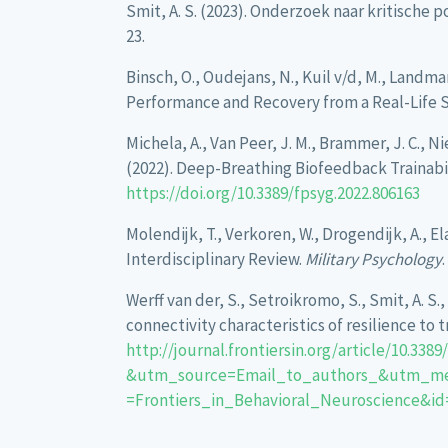
Smit, A. S. (2023). Onderzoek naar kritische 
23.
Binsch, O., Oudejans, N., Kuil v/d, M., Landman
Performance and Recovery from a Real-Life S
Michela, A., Van Peer, J. M., Brammer, J. C., Nie
(2022). Deep-Breathing Biofeedback Trainabili
https://doi.org/10.3389/fpsyg.2022.806163
Molendijk, T., Verkoren, W., Drogendijk, A., El
Interdisciplinary Review.
Military Psychology
.
Werff van der, S., Setroikromo, S., Smit, A. S.
connectivity characteristics of resilience to t
http://journal.frontiersin.org/article/10.338
&utm_source=Email_to_authors_&utm_me
=Frontiers_in_Behavioral_Neuroscience&id