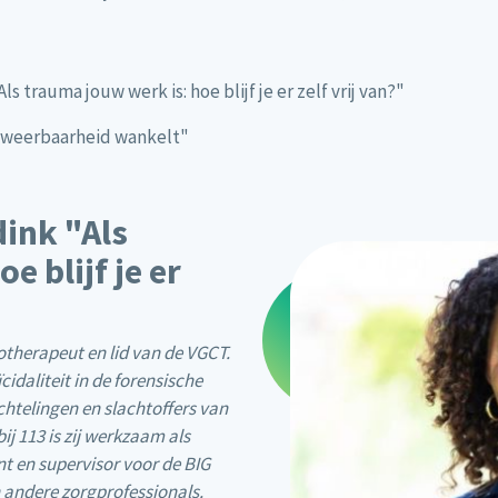
s trauma jouw werk is: hoe blijf je er zelf vrij van?"
ar weerbaarheid wankelt"
dink "Als
e blijf je er
therapeut en lid van de VGCT.
daliteit in de forensische
chtelingen en slachtoffers van
 113 is zij werkzaam als
t en supervisor voor de BIG
n andere zorgprofessionals.