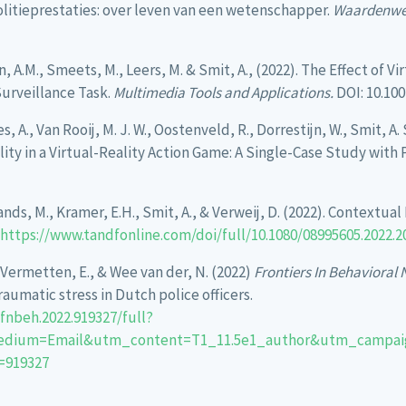
politieprestaties: over leven van een wetenschapper.
Waardenwer
, A.M., Smeets, M., Leers, M. & Smit, A., (2022). The Effect of Vi
urveillance Task.
Multimedia Tools and Applications.
DOI: 10.10
s, A., Van Rooij, M. J. W., Oostenveld, R., Dorrestijn, W., Smit, A. 
ty in a Virtual-Reality Action Game: A Single-Case Study with P
ands, M., Kramer, E.H., Smit, A., & Verweij, D. (2022). Contextua
https://www.tandfonline.com/doi/full/10.1080/08995605.2022.2
, Vermetten, E., & Wee van der, N. (2022)
Frontiers In Behavioral
raumatic stress in Dutch police officers.
9/fnbeh.2022.919327/full?
dium=Email&utm_content=T1_11.5e1_author&utm_campaign
=919327