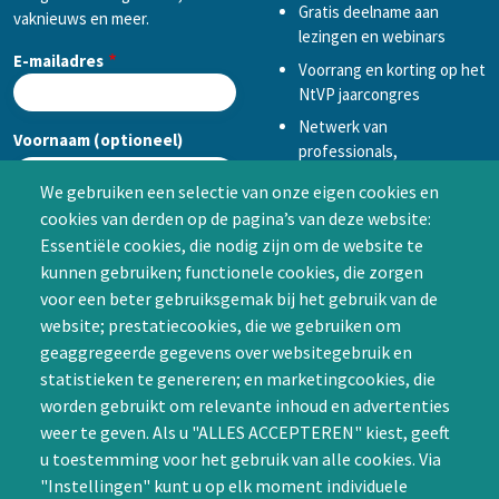
Gratis deelname aan
vaknieuws en meer.
lezingen en webinars
E-mailadres
Voorrang en korting op het
NtVP jaarcongres
Netwerk van
Voornaam (optioneel)
professionals,
mogelijkheid tot
We gebruiken een selectie van onze eigen cookies en
samenwerken in een van
cookies van derden op de pagina’s van deze website:
Achternaam (optioneel)
de Special Interest
Essentiële cookies, die nodig zijn om de website te
Groepen (SIG’s) of zelf een
kunnen gebruiken; functionele cookies, die zorgen
SIG initiëren
voor een beter gebruiksgemak bij het gebruik van de
CAPTCHA
website; prestatiecookies, die we gebruiken om
Word lid
geaggregeerde gegevens over websitegebruik en
statistieken te genereren; en marketingcookies, die
worden gebruikt om relevante inhoud en advertenties
weer te geven. Als u "ALLES ACCEPTEREN" kiest, geeft
u toestemming voor het gebruik van alle cookies. Via
"Instellingen" kunt u op elk moment individuele