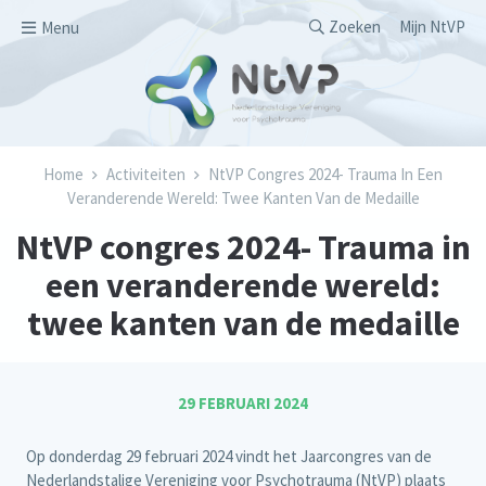
Overslaan en naar de inhoud gaan
Secondary men
Zoeken
Mijn NtVP
Menu
Kruimelpad
Home
Activiteiten
NtVP Congres 2024- Trauma In Een
Veranderende Wereld: Twee Kanten Van de Medaille
NtVP congres 2024- Trauma in
een veranderende wereld:
twee kanten van de medaille
29 FEBRUARI 2024
Op donderdag 29 februari 2024 vindt het Jaarcongres van de
Nederlandstalige Vereniging voor Psychotrauma (NtVP) plaats