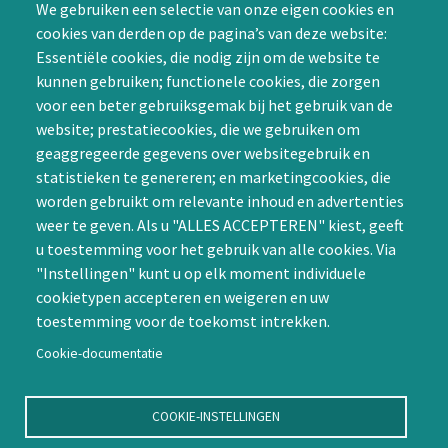
We gebruiken een selectie van onze eigen cookies en
samenwerken in een van
cookies van derden op de pagina’s van deze website:
Achternaam (optioneel)
de Special Interest
Essentiële cookies, die nodig zijn om de website te
Groepen (SIG’s) of zelf een
kunnen gebruiken; functionele cookies, die zorgen
SIG initiëren
voor een beter gebruiksgemak bij het gebruik van de
CAPTCHA
website; prestatiecookies, die we gebruiken om
Word lid
geaggregeerde gegevens over websitegebruik en
statistieken te genereren; en marketingcookies, die
worden gebruikt om relevante inhoud en advertenties
weer te geven. Als u "ALLES ACCEPTEREN" kiest, geeft
u toestemming voor het gebruik van alle cookies. Via
"Instellingen" kunt u op elk moment individuele
Contact
cookietypen accepteren en weigeren en uw
toestemming voor de toekomst intrekken.
Nienoord 5, 1112 XE Diemen
info@ntvp.nl
Cookie-documentatie
KVK: 30214897 te Utrecht
SNS: IBAN
COOKIE-INSTELLINGEN
NL58SNSB0909516898 BIC