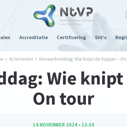
ialen
Accreditatie
Certificering
SIG's
Regi
e
Activiteiten
Netwerkmiddag: Wie Knipt de Kapper – On
dag: Wie knipt 
On tour
14 NOVEMBER 2024 • 13:30