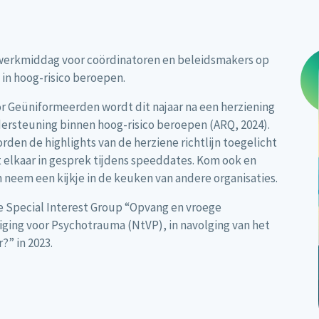
etwerkmiddag voor coördinatoren en beleidsmakers op
 in hoog-risico beroepen.
or Geüniformeerden wordt dit najaar na een herziening
dersteuning binnen hoog-risico beroepen (ARQ, 2024).
den de highlights van de herziene richtlijn toegelicht
 elkaar in gesprek tijdens speeddates. Kom ook en
 neem een kijkje in de keuken van andere organisaties.
 Special Interest Group “Opvang en vroege
iging voor Psychotrauma (NtVP), in navolging van het
” in 2023.