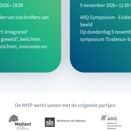
026 • 18:30
5 november 2026 • 11:30
en van slachtoffers van
ARQ Symposium - Evide
beeld
t: integratief
Op donderdag 5 novembe
 geweld’, belichten
symposium ‘Evidence-ba
nzichten, innovaties en
De NtVP werkt samen met de volgende partijen: