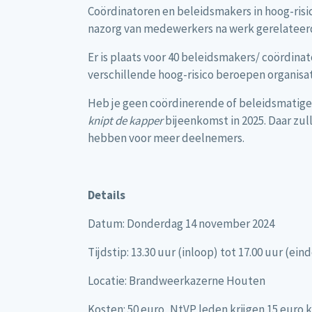
Coördinatoren en beleidsmakers in hoog-risi
nazorg van medewerkers na werk gerelateerd
Er is plaats voor 40 beleidsmakers/ coördina
verschillende hoog-risico beroepen organisat
Heb je geen coördinerende of beleidsmatige
knipt de kapper
bijeenkomst in 2025. Daar zu
hebben voor meer deelnemers.
Details
Datum: Donderdag 14 november 2024
Tijdstip: 13.30 uur (inloop) tot 17.00 uur (ei
Locatie: Brandweerkazerne Houten
Kosten: 50 euro, NtVP leden krijgen 15 euro k