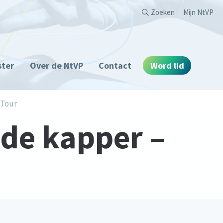
Second
Zoeken
Mijn NtVP
ster
Over de NtVP
Contact
Word lid
 Tour
de kapper –