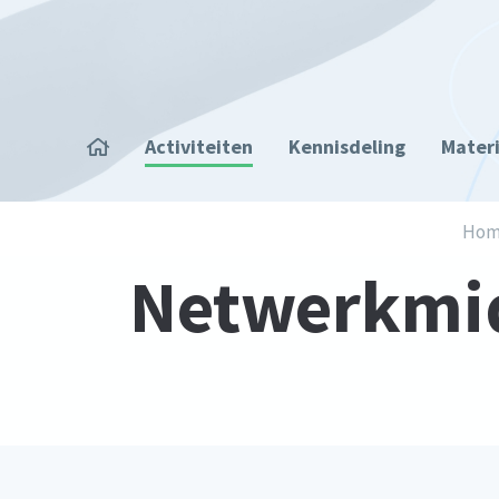
Overslaan en naar de inhoud gaan
Home
Activiteiten
Kennisdeling
Mater
Kruimelpad
Hom
Netwerkmid