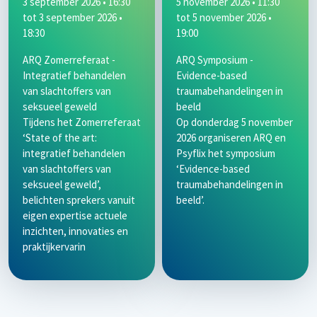
3 september 2026 • 16:30
5 november 2026 • 11:30
tot
3 september 2026 •
tot
5 november 2026 •
18:30
19:00
ARQ Zomerreferaat -
ARQ Symposium -
Integratief behandelen
Evidence-based
van slachtoffers van
traumabehandelingen in
seksueel geweld
beeld
Tijdens het Zomerreferaat
Op donderdag 5 november
‘State of the art:
2026 organiseren ARQ en
integratief behandelen
Psyflix het symposium
van slachtoffers van
‘Evidence-based
seksueel geweld’,
traumabehandelingen in
belichten sprekers vanuit
beeld’.
eigen expertise actuele
inzichten, innovaties en
praktijkervarin