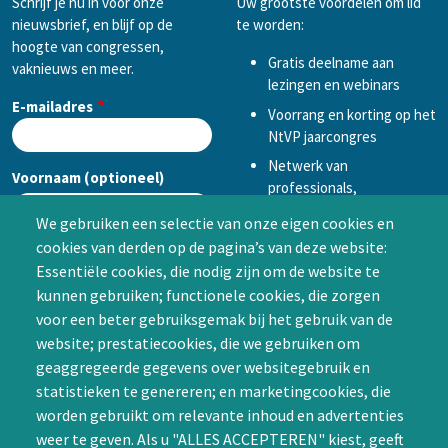
Schrijf je nu in voor onze
Uw grootste voordelen om lid
nieuwsbrief, en blijf op de
te worden:
hoogte van congressen,
Gratis deelname aan
vaknieuws en meer.
lezingen en webinars
E-mailadres
Voorrang en korting op het
NtVP jaarcongres
Netwerk van
Voornaam (optioneel)
professionals,
mogelijkheid tot
We gebruiken een selectie van onze eigen cookies en
samenwerken in een van
cookies van derden op de pagina’s van deze website:
Achternaam (optioneel)
de Special Interest
Essentiële cookies, die nodig zijn om de website te
Groepen (SIG’s) of zelf een
kunnen gebruiken; functionele cookies, die zorgen
SIG initiëren
voor een beter gebruiksgemak bij het gebruik van de
CAPTCHA
website; prestatiecookies, die we gebruiken om
Word lid
geaggregeerde gegevens over websitegebruik en
statistieken te genereren; en marketingcookies, die
worden gebruikt om relevante inhoud en advertenties
weer te geven. Als u "ALLES ACCEPTEREN" kiest, geeft