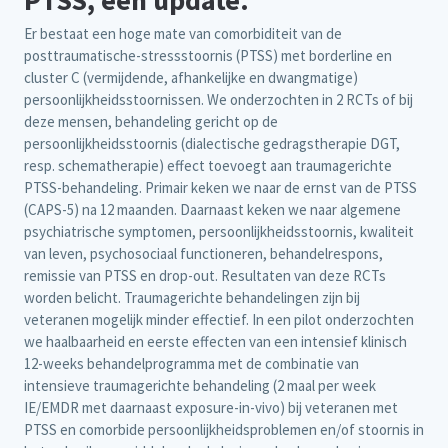
PTSS, een update.
Er bestaat een hoge mate van comorbiditeit van de
posttraumatische-stressstoornis (PTSS) met borderline en
cluster C (vermijdende, afhankelijke en dwangmatige)
persoonlijkheidsstoornissen. We onderzochten in 2 RCTs of bij
deze mensen, behandeling gericht op de
persoonlijkheidsstoornis (dialectische gedragstherapie DGT,
resp. schematherapie) effect toevoegt aan traumagerichte
PTSS-behandeling. Primair keken we naar de ernst van de PTSS
(CAPS-5) na 12 maanden. Daarnaast keken we naar algemene
psychiatrische symptomen, persoonlijkheidsstoornis, kwaliteit
van leven, psychosociaal functioneren, behandelrespons,
remissie van PTSS en drop-out. Resultaten van deze RCTs
worden belicht. Traumagerichte behandelingen zijn bij
veteranen mogelijk minder effectief. In een pilot onderzochten
we haalbaarheid en eerste effecten van een intensief klinisch
12-weeks behandelprogramma met de combinatie van
intensieve traumagerichte behandeling (2 maal per week
IE/EMDR met daarnaast exposure-in-vivo) bij veteranen met
PTSS en comorbide persoonlijkheidsproblemen en/of stoornis in