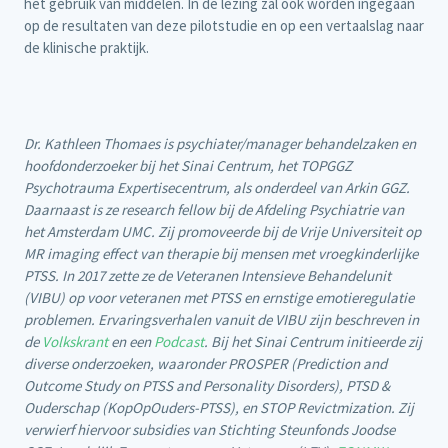
het gebruik van middelen. In de lezing zal ook worden ingegaan
op de resultaten van deze pilotstudie en op een vertaalslag naar
de klinische praktijk.
Dr. Kathleen Thomaes is psychiater/manager behandelzaken en
hoofdonderzoeker bij het Sinai Centrum, het TOPGGZ
Psychotrauma Expertisecentrum, als onderdeel van Arkin GGZ.
Daarnaast is ze research fellow bij de Afdeling Psychiatrie van
het Amsterdam UMC. Zij promoveerde bij de Vrije Universiteit op
MR imaging effect van therapie bij mensen met vroegkinderlijke
PTSS. In 2017 zette ze de Veteranen Intensieve Behandelunit
(VIBU) op voor veteranen met PTSS en ernstige emotieregulatie
problemen. Ervaringsverhalen vanuit de VIBU zijn beschreven in
de
Volkskrant
en een
Podcast
. Bij het Sinai Centrum initieerde zij
diverse onderzoeken, waaronder PROSPER (Prediction and
Outcome Study on PTSS and Personality Disorders), PTSD &
Ouderschap (KopOpOuders-PTSS), en STOP Revictmization. Zij
verwierf hiervoor subsidies van Stichting Steunfonds Joodse