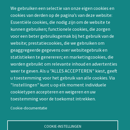
mogelijkheid tot
We gebruiken een selectie van onze eigen cookies en
samenwerken in een van
cookies van derden op de pagina’s van deze website:
Achternaam (optioneel)
de Special Interest
Essentiële cookies, die nodig zijn om de website te
Groepen (SIG’s) of zelf een
kunnen gebruiken; functionele cookies, die zorgen
SIG initiëren
voor een beter gebruiksgemak bij het gebruik van de
CAPTCHA
website; prestatiecookies, die we gebruiken om
Word lid
geaggregeerde gegevens over websitegebruik en
statistieken te genereren; en marketingcookies, die
worden gebruikt om relevante inhoud en advertenties
weer te geven. Als u "ALLES ACCEPTEREN" kiest, geeft
u toestemming voor het gebruik van alle cookies. Via
"Instellingen" kunt u op elk moment individuele
Contact
cookietypen accepteren en weigeren en uw
toestemming voor de toekomst intrekken.
Nienoord 5, 1112 XE Diemen
info@ntvp.nl
Cookie-documentatie
KVK: 30214897 te Utrecht
SNS: IBAN
COOKIE-INSTELLINGEN