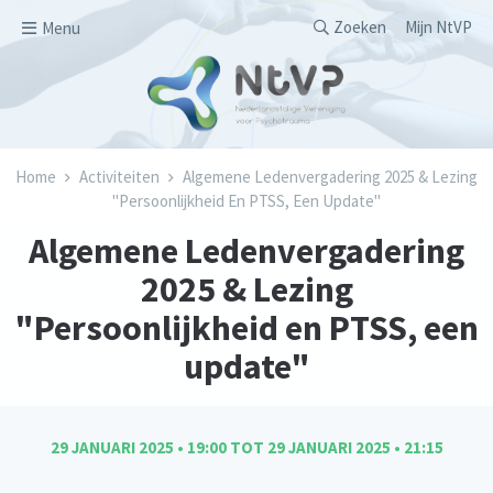
Overslaan en naar de inhoud gaan
Secondary men
Zoeken
Mijn NtVP
Menu
Kruimelpad
Home
Activiteiten
Algemene Ledenvergadering 2025 & Lezing
"Persoonlijkheid En PTSS, Een Update"
Algemene Ledenvergadering
2025 & Lezing
"Persoonlijkheid en PTSS, een
update"
29 JANUARI 2025 • 19:00
TOT
29 JANUARI 2025 • 21:15