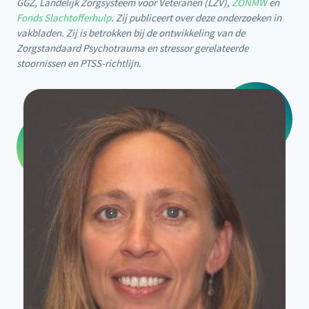
GGZ, Landelijk Zorgsysteem voor Veteranen (LZV),
ZONMW
en
Fonds Slachtofferhulp
. Zij publiceert over deze onderzoeken in
vakbladen. Zij is betrokken bij de ontwikkeling van de
Zorgstandaard Psychotrauma en stressor gerelateerde
stoornissen en PTSS-richtlijn.