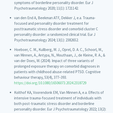
symptoms of borderline personality disorder. Eur J
Psychotraumatology 2020; 11(1): 1721142.
van den End A, Beekman ATF, Dekker J, e.a. Trauma-
focused and personality disorder treatment for
posttraumatic stress disorder and comorbid cluster C
personality disorder: a randomized clinical trial. Eur J
Psychotraumatology 2024; 13(1): 2382652.
Hoeboer, C. M., Kullberg, M. J., Oprel, D. A. C., Schoorl, M.,
van Minnen, A., Antypa, N., Mouthaan, J., de Kleine, R. A., &
van der Does, W. (2024). Impact of three variants of
prolonged exposure therapy on comorbid diagnoses in
patients with childhood abuse-related PTSD. Cognitive
behaviour therapy, 53(4), 377–393.
https://doi.org/10.1080/16506073.2024.2318729
Kolthof KA, Voorendonk EM, Van Minnen A, e.a. Effects of
intensive trauma-focused treatment of individuals with
both post-traumatic stress disorder and borderline
personality disorder. Eur J Psychotraumatology 2022; 13(2):