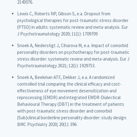
2143076.
Lewis C, Roberts NP, Gibson S, e.a. Dropout from
psychological therapies for post-traumatic stress disorder
(PTSD) in adults: systematic review and meta-analysis. Eur
J Psychotraumatology 2020; 11(1): 1709709
Snoek A, Nederstigt J, Ciharova M, e.a. Impact of comorbid
personality disorders on psychotherapy for post-traumatic
stress disorder: systematic review and meta-analysis. Eur J
Psychotraumatology 2021; 12(1): 1929753.
Snoek A, Beekman ATF, Dekker J, e.a. A randomized
controlled trial comparing the clinical efficacy and cost-
effectiveness of eye movement desensitization and
reprocessing (EMDR) and integrated EMDR-Dialectical
Behavioural Therapy (DBT) in the treatment of patients
with post-traumatic stress disorder and comorbid
(Sub)clinical borderline personality disorder: study design.
BMC Psychiatry 2020; 20(1): 396.