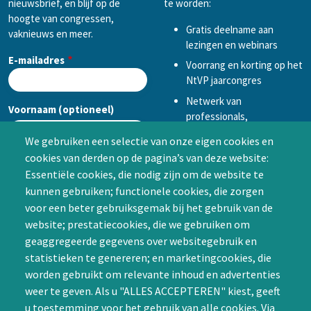
nieuwsbrief, en blijf op de
te worden:
hoogte van congressen,
Gratis deelname aan
vaknieuws en meer.
lezingen en webinars
E-mailadres
Voorrang en korting op het
NtVP jaarcongres
Netwerk van
Voornaam (optioneel)
professionals,
mogelijkheid tot
We gebruiken een selectie van onze eigen cookies en
samenwerken in een van
cookies van derden op de pagina’s van deze website:
Achternaam (optioneel)
de Special Interest
Essentiële cookies, die nodig zijn om de website te
Groepen (SIG’s) of zelf een
kunnen gebruiken; functionele cookies, die zorgen
SIG initiëren
voor een beter gebruiksgemak bij het gebruik van de
CAPTCHA
website; prestatiecookies, die we gebruiken om
Word lid
geaggregeerde gegevens over websitegebruik en
statistieken te genereren; en marketingcookies, die
worden gebruikt om relevante inhoud en advertenties
weer te geven. Als u "ALLES ACCEPTEREN" kiest, geeft
u toestemming voor het gebruik van alle cookies. Via