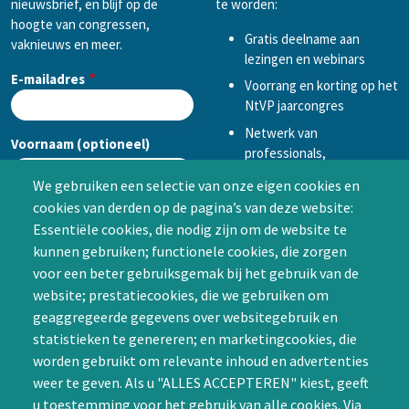
nieuwsbrief, en blijf op de
te worden:
hoogte van congressen,
Gratis deelname aan
vaknieuws en meer.
lezingen en webinars
E-mailadres
Voorrang en korting op het
NtVP jaarcongres
Netwerk van
Voornaam (optioneel)
professionals,
mogelijkheid tot
We gebruiken een selectie van onze eigen cookies en
samenwerken in een van
cookies van derden op de pagina’s van deze website:
Achternaam (optioneel)
de Special Interest
Essentiële cookies, die nodig zijn om de website te
Groepen (SIG’s) of zelf een
kunnen gebruiken; functionele cookies, die zorgen
SIG initiëren
voor een beter gebruiksgemak bij het gebruik van de
CAPTCHA
website; prestatiecookies, die we gebruiken om
Word lid
geaggregeerde gegevens over websitegebruik en
statistieken te genereren; en marketingcookies, die
worden gebruikt om relevante inhoud en advertenties
weer te geven. Als u "ALLES ACCEPTEREN" kiest, geeft
u toestemming voor het gebruik van alle cookies. Via