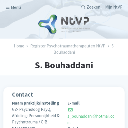
Overslaan en naar de inhoud gaan
Secondary men
Zoeken
Mijn NtVP
Menu
Kruimelpad
Home
Register Psychotraumatherapeuten NtVP
S.
Bouhaddani
S. Bouhaddani
Contact
Naam praktijk/instelling
E-mail
GZ- Psycholoog PsyQ,
Afdeling: Persoonlijkheid &
s_bouhaddani@hotmail.co
Psychotrauma / CIB
m