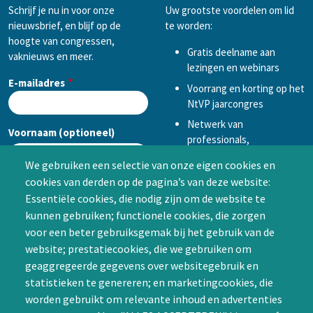
Schrijf je nu in voor onze
Uw grootste voordelen om lid
nieuwsbrief, en blijf op de
te worden:
hoogte van congressen,
Gratis deelname aan
vaknieuws en meer.
lezingen en webinars
E-mailadres
Voorrang en korting op het
NtVP jaarcongres
Netwerk van
Voornaam (optioneel)
professionals,
mogelijkheid tot
We gebruiken een selectie van onze eigen cookies en
samenwerken in een van
cookies van derden op de pagina’s van deze website:
Achternaam (optioneel)
de Special Interest
Essentiële cookies, die nodig zijn om de website te
Groepen (SIG’s) of zelf een
kunnen gebruiken; functionele cookies, die zorgen
SIG initiëren
voor een beter gebruiksgemak bij het gebruik van de
CAPTCHA
website; prestatiecookies, die we gebruiken om
Word lid
geaggregeerde gegevens over websitegebruik en
statistieken te genereren; en marketingcookies, die
worden gebruikt om relevante inhoud en advertenties