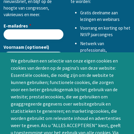
nieuwsbrief, en blijf op de
te worden:
hoogte van congressen,
Gratis deelname aan
vaknieuws en meer.
lezingen en webinars
E-mailadres
Voorrang en korting op het
NtVP jaarcongres
Netwerk van
Voornaam (optioneel)
professionals,
mogelijkheid tot
We gebruiken een selectie van onze eigen cookies en
samenwerken in een van
cookies van derden op de pagina’s van deze website:
Achternaam (optioneel)
de Special Interest
Essentiële cookies, die nodig zijn om de website te
Groepen (SIG’s) of zelf een
kunnen gebruiken; functionele cookies, die zorgen
SIG initiëren
voor een beter gebruiksgemak bij het gebruik van de
CAPTCHA
website; prestatiecookies, die we gebruiken om
Word lid
geaggregeerde gegevens over websitegebruik en
statistieken te genereren; en marketingcookies, die
worden gebruikt om relevante inhoud en advertenties
weer te geven. Als u "ALLES ACCEPTEREN" kiest, geeft
u toestemming voor het gebruik van alle cookies. Via