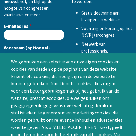
nieuwsbrief, en blijf op de
te worden:
hoogte van congressen,
Gratis deelname aan
vaknieuws en meer.
lezingen en webinars
E-mailadres
Voorrang en korting op het
NtVP jaarcongres
Netwerk van
Voornaam (optioneel)
professionals,
mogelijkheid tot
We gebruiken een selectie van onze eigen cookies en
samenwerken in een van
cookies van derden op de pagina’s van deze website:
Achternaam (optioneel)
de Special Interest
Essentiële cookies, die nodig zijn om de website te
Groepen (SIG’s) of zelf een
kunnen gebruiken; functionele cookies, die zorgen
SIG initiëren
voor een beter gebruiksgemak bij het gebruik van de
CAPTCHA
website; prestatiecookies, die we gebruiken om
Word lid
geaggregeerde gegevens over websitegebruik en
statistieken te genereren; en marketingcookies, die
worden gebruikt om relevante inhoud en advertenties
weer te geven. Als u "ALLES ACCEPTEREN" kiest, geeft
u toestemming voor het gebruik van alle cookies. Via