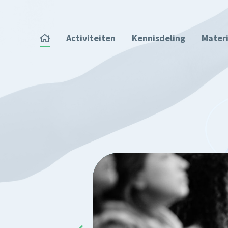
Overslaan en naar de inhoud gaan
Home
Activiteiten
Kennisdeling
Mater
nis &
ote hoeveelheid
rief, Impact