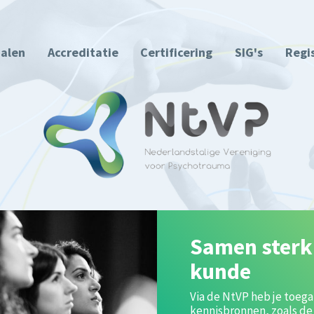
ialen
Accreditatie
Certificering
SIG's
Regi
NtVP Jaarco
We kijken nog met plezie
2025, maar achter de sc
alweer druk bezig met h
van 2026. Zet 29-05-2026