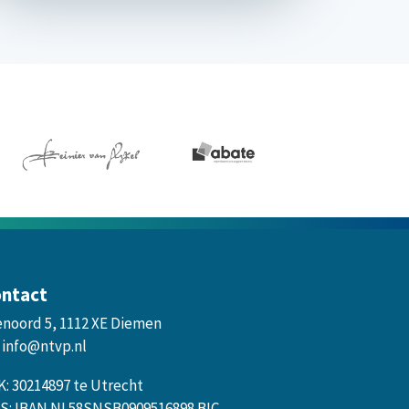
ntact
enoord 5, 1112 XE Diemen
info@ntvp.nl
K: 30214897 te Utrecht
S: IBAN NL58SNSB0909516898 BIC