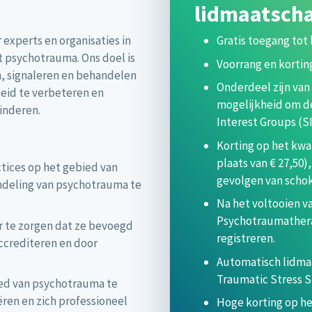
lidmaatsch
experts en organisaties in
Gratis toegang tot 
 psychotrauma. Ons doel is
Voorrang en kortin
, signaleren en behandelen
Onderdeel zijn van
eid te verbeteren en
mogelijkheid om de
inderen.
Interest Groups (SIG
Korting op het kwa
plaats van € 27,50
tices op het gebied van
gevolgen van scho
ndeling van psychotrauma te
Na het voltooien v
Psychotraumatherap
r te zorgen dat ze bevoegd
registreren.
accrediteren en door
Automatisch lidma
Traumatic Stress S
ied van psychotrauma te
ëren en zich professioneel
Hoge korting op h