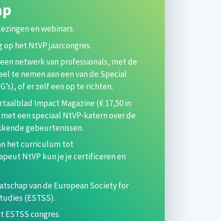
ap
lezingen en webinars.
g op het NtVP jaarcongres.
 een netwerk van professionals, met de
el te nemen aan een van de Special
’s), of er zelf een op te richten.
rtaalblad Impact Magazine (€ 17,50 in
), met een speciaal NtVP-katern over de
kkende gebeurtenissen.
an het curriculum tot
eut NtVP kun je je certificeren en
atschap van de European Society for
tudies (ESTSS).
et ESTSS congres.