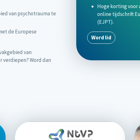
Hoge korting voor 
bied van psychotrauma te
online tijdschrift
(EJPT).
met de Europese
Word lid
t vakgebied van
er verdiepen? Word dan