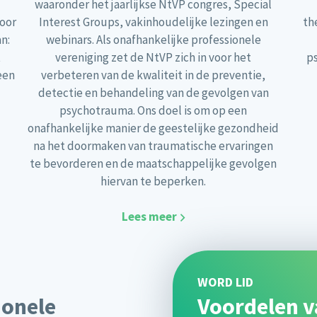
waaronder het jaarlijkse NtVP congres, Special
voor
Interest Groups, vakinhoudelijke lezingen en
th
n:
webinars. Als onafhankelijke professionele
t
vereniging zet de NtVP zich in voor het
p
een
verbeteren van de kwaliteit in de preventie,
detectie en behandeling van de gevolgen van
psychotrauma. Ons doel is om op een
onafhankelijke manier de geestelijke gezondheid
na het doormaken van traumatische ervaringen
te bevorderen en de maatschappelijke gevolgen
hiervan te beperken.
Lees meer
WORD LID
ionele
Voordelen v