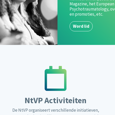
website in de gaten voor
Congreswebsite
NtVP Activiteiten
De NtVP organiseert verschillende initiatieven,